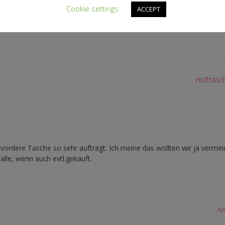
Cookie settings
ACCEPT
ber etwas mehr auf.
Hüfttasc
 vordere Tasche so sehr aufträgt. Ich meine das wollten wir ja vermei
alle, wenn auch evtl.gekauft.
An