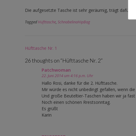
Die aufgesetzte Tasche ist sehr geräumig, trägt dafür a
Tagged
Hüfttasche
,
SchnabelinaHipBag
Post
Hüfttasche Nr. 1
navigation
26 thoughts on “
Hüfttasche Nr. 2
”
Patchwoman
22. Juni 2014 um 4:16 p.m. Uhr
Hallo Rosi, danke für die 2. Hüfttasche.
Mir würde es nicht unbedingt gefallen, wenn die
Und große Beuteltier-Taschen haben wir ja fast 
Noch einen schönen Rrestsonntag.
Es grüßt
Karin