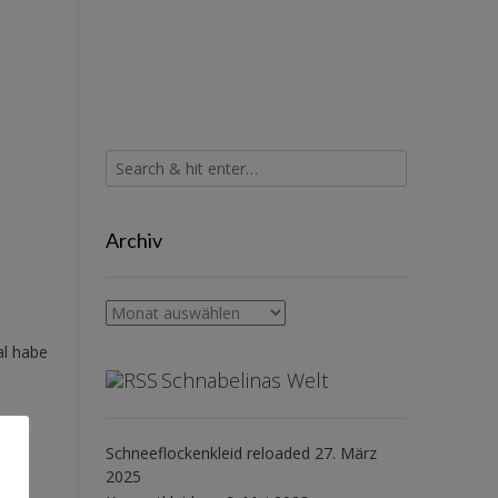
Archiv
Archiv
al habe
Schnabelinas Welt
Schneeflockenkleid reloaded
27. März
2025