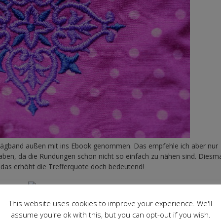
chrägband außen mit ins Ebook genommen. Das empfehle ich aber nur
aben, da die Rundungen schon nicht so einfach zu nähen sind. Diesm
das erhöht die Trefferquote doch bedeutend!
This website uses cookies to improve your experience. We'll
assume you're ok with this, but you can opt-out if you wish.