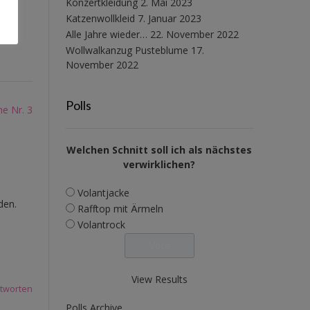
Konzertkleidung
2. Mai 2023
Katzenwollkleid
7. Januar 2023
Alle Jahre wieder…
22. November 2022
Wollwalkanzug Pusteblume
17.
November 2022
Polls
he Nr. 3
Welchen Schnitt soll ich als nächstes
verwirklichen?
Volantjacke
den.
Rafftop mit Ärmeln
Volantrock
View Results
tworten
Polls Archive