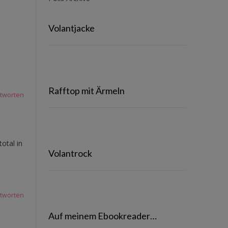
Volantjacke
Rafftop mit Ärmeln
tworten
otal in
Volantrock
tworten
Auf meinem Ebookreader…