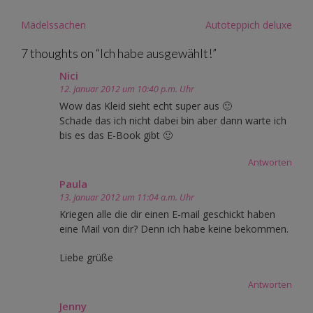
Post
Mädelssachen
Autoteppich deluxe
navigation
7 thoughts on “
Ich habe ausgewählt!
”
Nici
12. Januar 2012 um 10:40 p.m. Uhr
Wow das Kleid sieht echt super aus 🙂
Schade das ich nicht dabei bin aber dann warte ich
bis es das E-Book gibt 🙂
Antworten
Paula
13. Januar 2012 um 11:04 a.m. Uhr
Kriegen alle die dir einen E-mail geschickt haben
eine Mail von dir? Denn ich habe keine bekommen.
Liebe grüße
Antworten
Jenny