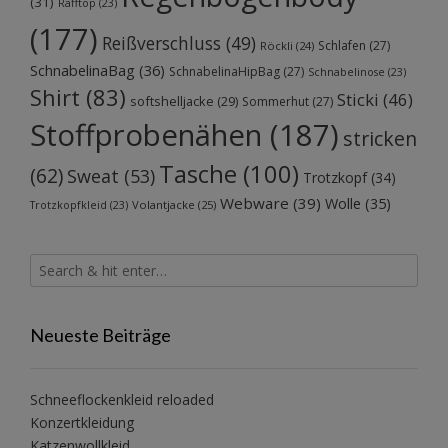
(31)
Rafftop
(23)
(177)
Reißverschluss
(49)
Schlafen
(27)
Röckli
(24)
SchnabelinaBag
(36)
SchnabelinaHipBag
(27)
Schnabelinose
(23)
Shirt
(83)
Sticki
(46)
softshelljacke
(29)
Sommerhut
(27)
Stoffprobenähen
(187)
stricken
Tasche
(100)
(62)
Sweat
(53)
Trotzkopf
(34)
Webware
(39)
Wolle
(35)
Volantjacke
(25)
Trotzkopfkleid
(23)
Neueste Beiträge
Schneeflockenkleid reloaded
Konzertkleidung
Katzenwollkleid