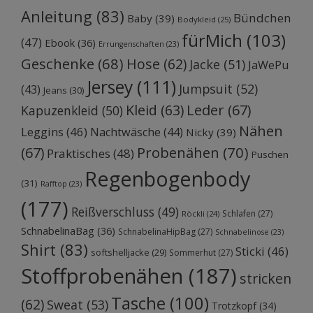
Anleitung
(83)
Bündchen
Baby
(39)
Bodykleid
(25)
fürMich
(103)
(47)
Ebook
(36)
Errungenschaften
(23)
Geschenke
(68)
Hose
(62)
Jacke
(51)
JaWePu
Jersey
(111)
Jumpsuit
(52)
(43)
Jeans
(30)
Kleid
(63)
Leder
(67)
Kapuzenkleid
(50)
Nähen
Leggins
(46)
Nachtwäsche
(44)
Nicky
(39)
Probenähen
(70)
(67)
Praktisches
(48)
Puschen
Regenbogenbody
(31)
Rafftop
(23)
(177)
Reißverschluss
(49)
Schlafen
(27)
Röckli
(24)
SchnabelinaBag
(36)
SchnabelinaHipBag
(27)
Schnabelinose
(23)
Shirt
(83)
Sticki
(46)
softshelljacke
(29)
Sommerhut
(27)
Stoffprobenähen
(187)
stricken
Tasche
(100)
(62)
Sweat
(53)
Trotzkopf
(34)