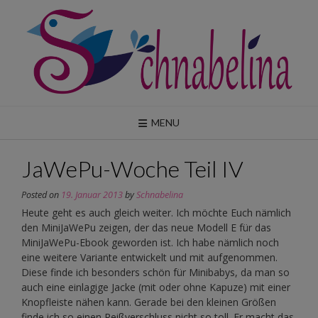
Skip
to
content
MENU
JaWePu-Woche Teil IV
Posted on
19. Januar 2013
by
Schnabelina
Heute geht es auch gleich weiter. Ich möchte Euch nämlich
den MiniJaWePu zeigen, der das neue Modell E für das
MiniJaWePu-Ebook geworden ist. Ich habe nämlich noch
eine weitere Variante entwickelt und mit aufgenommen.
Diese finde ich besonders schön für Minibabys, da man so
auch eine einlagige Jacke (mit oder ohne Kapuze) mit einer
Knopfleiste nähen kann. Gerade bei den kleinen Größen
finde ich so einen Reißverschluss nicht so toll. Er macht das