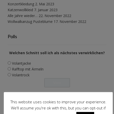
Konzertkleidung
2. Mai 2023
Katzenwollkleid
7. Januar 2023
Alle Jahre wieder…
22. November 2022
Wollwalkanzug Pusteblume
17. November 2022
Polls
Welchen Schnitt soll ich als nächstes verwirklichen?
Volantjacke
Rafftop mit Ärmeln
Volantrock
View Results
This website uses cookies to improve your experience.
Polls Archive
We'll assume you're ok with this, but you can opt-out if