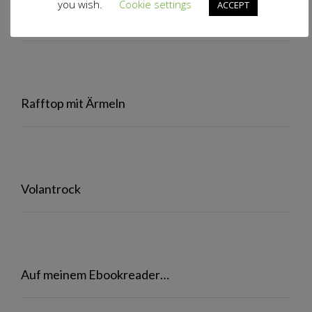
you wish.
Cookie settings
ACCEPT
Volantjacke
Rafftop mit Ärmeln
Volantrock
Auf meinem Ebookreader…