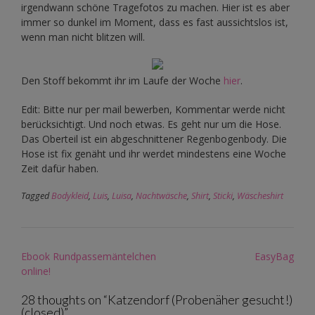
irgendwann schöne Tragefotos zu machen. Hier ist es aber
immer so dunkel im Moment, dass es fast aussichtslos ist,
wenn man nicht blitzen will.
Den Stoff bekommt ihr im Laufe der Woche
hier
.
Edit: Bitte nur per mail bewerben, Kommentar werde nicht
berücksichtigt. Und noch etwas. Es geht nur um die Hose.
Das Oberteil ist ein abgeschnittener Regenbogenbody. Die
Hose ist fix genäht und ihr werdet mindestens eine Woche
Zeit dafür haben.
Tagged
Bodykleid
,
Luis
,
Luisa
,
Nachtwäsche
,
Shirt
,
Sticki
,
Wäscheshirt
Post
Ebook Rundpassemäntelchen
EasyBag
navigation
online!
28 thoughts on “
Katzendorf (Probenäher gesucht!)
(closed)
”