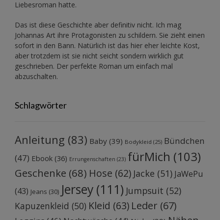
Liebesroman hatte.
Das ist diese Geschichte aber definitiv nicht. Ich mag
Johannas Art ihre Protagonisten zu schildern. Sie zieht einen
sofort in den Bann. Natürlich ist das hier eher leichte Kost,
aber trotzdem ist sie nicht seicht sondern wirklich gut
geschrieben. Der perfekte Roman um einfach mal
abzuschalten.
Schlagwörter
Anleitung
(83)
Bündchen
Baby
(39)
Bodykleid
(25)
fürMich
(103)
(47)
Ebook
(36)
Errungenschaften
(23)
Geschenke
(68)
Hose
(62)
Jacke
(51)
JaWePu
Jersey
(111)
Jumpsuit
(52)
(43)
Jeans
(30)
Kleid
(63)
Leder
(67)
Kapuzenkleid
(50)