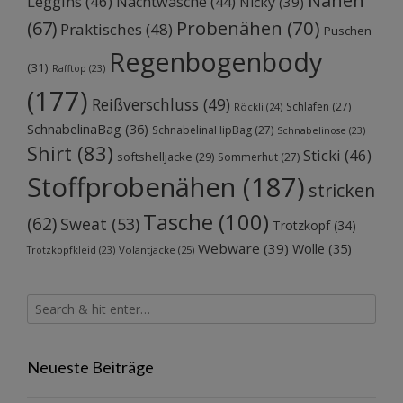
Nähen
Leggins
(46)
Nachtwäsche
(44)
Nicky
(39)
Probenähen
(70)
(67)
Praktisches
(48)
Puschen
Regenbogenbody
(31)
Rafftop
(23)
(177)
Reißverschluss
(49)
Schlafen
(27)
Röckli
(24)
SchnabelinaBag
(36)
SchnabelinaHipBag
(27)
Schnabelinose
(23)
Shirt
(83)
Sticki
(46)
softshelljacke
(29)
Sommerhut
(27)
Stoffprobenähen
(187)
stricken
Tasche
(100)
(62)
Sweat
(53)
Trotzkopf
(34)
Webware
(39)
Wolle
(35)
Volantjacke
(25)
Trotzkopfkleid
(23)
Neueste Beiträge