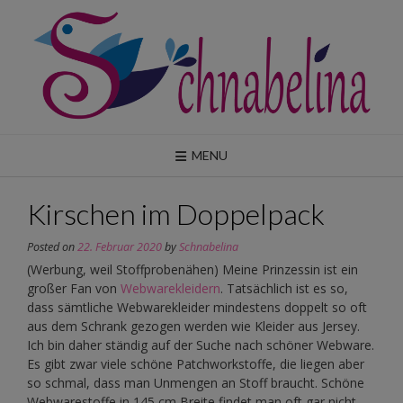
Skip
to
content
MENU
Kirschen im Doppelpack
Posted on
22. Februar 2020
by
Schnabelina
(Werbung, weil Stoffprobenähen) Meine Prinzessin ist ein
großer Fan von
Webwarekleidern
. Tatsächlich ist es so,
dass sämtliche Webwarekleider mindestens doppelt so oft
aus dem Schrank gezogen werden wie Kleider aus Jersey.
Ich bin daher ständig auf der Suche nach schöner Webware.
Es gibt zwar viele schöne Patchworkstoffe, die liegen aber
so schmal, dass man Unmengen an Stoff braucht. Schöne
Webwarestoffe in 145 cm Breite findet man oft gar nicht