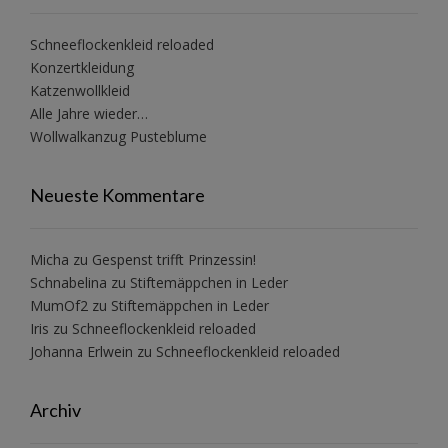
Schneeflockenkleid reloaded
Konzertkleidung
Katzenwollkleid
Alle Jahre wieder…
Wollwalkanzug Pusteblume
Neueste Kommentare
Micha
zu
Gespenst trifft Prinzessin!
Schnabelina
zu
Stiftemäppchen in Leder
MumOf2
zu
Stiftemäppchen in Leder
Iris
zu
Schneeflockenkleid reloaded
Johanna Erlwein
zu
Schneeflockenkleid reloaded
Archiv