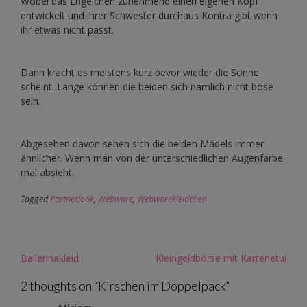
Wobei das Engelchen zunehmend einen eigenen Kopf
entwickelt und ihrer Schwester durchaus Kontra gibt wenn
ihr etwas nicht passt.
Dann kracht es meistens kurz bevor wieder die Sonne
scheint. Lange können die beiden sich nämlich nicht böse
sein.
Abgesehen davon sehen sich die beiden Mädels immer
ähnlicher. Wenn man von der unterschiedlichen Augenfarbe
mal absieht.
Tagged
Partnerlook
,
Webware
,
Webwarekleidchen
Post
Ballerinakleid
Kleingeldbörse mit Kartenetui
navigation
2 thoughts on “
Kirschen im Doppelpack
”