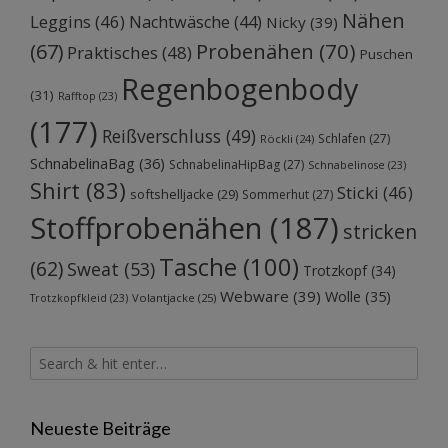
Nähen
Leggins
(46)
Nachtwäsche
(44)
Nicky
(39)
Probenähen
(70)
(67)
Praktisches
(48)
Puschen
Regenbogenbody
(31)
Rafftop
(23)
(177)
Reißverschluss
(49)
Schlafen
(27)
Röckli
(24)
SchnabelinaBag
(36)
SchnabelinaHipBag
(27)
Schnabelinose
(23)
Shirt
(83)
Sticki
(46)
softshelljacke
(29)
Sommerhut
(27)
Stoffprobenähen
(187)
stricken
Tasche
(100)
(62)
Sweat
(53)
Trotzkopf
(34)
Webware
(39)
Wolle
(35)
Volantjacke
(25)
Trotzkopfkleid
(23)
Neueste Beiträge