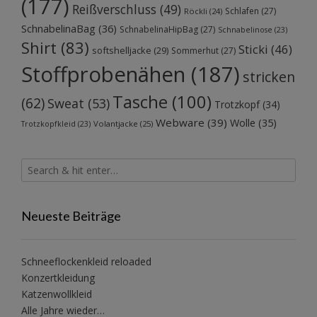
(177)
Reißverschluss
(49)
Schlafen
(27)
Röckli
(24)
SchnabelinaBag
(36)
SchnabelinaHipBag
(27)
Schnabelinose
(23)
Shirt
(83)
Sticki
(46)
softshelljacke
(29)
Sommerhut
(27)
Stoffprobenähen
(187)
stricken
Tasche
(100)
(62)
Sweat
(53)
Trotzkopf
(34)
Webware
(39)
Wolle
(35)
Volantjacke
(25)
Trotzkopfkleid
(23)
Neueste Beiträge
Schneeflockenkleid reloaded
Konzertkleidung
Katzenwollkleid
Alle Jahre wieder…