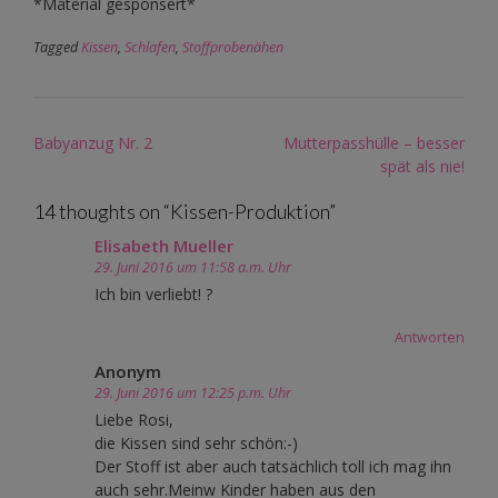
*Material gesponsert*
Tagged
Kissen
,
Schlafen
,
Stoffprobenähen
Post
Babyanzug Nr. 2
Mutterpasshülle – besser
navigation
spät als nie!
14 thoughts on “
Kissen-Produktion
”
Elisabeth Mueller
29. Juni 2016 um 11:58 a.m. Uhr
Ich bin verliebt! ?
Antworten
Anonym
29. Juni 2016 um 12:25 p.m. Uhr
Liebe Rosi,
die Kissen sind sehr schön:-)
Der Stoff ist aber auch tatsächlich toll ich mag ihn
auch sehr.Meinw Kinder haben aus den