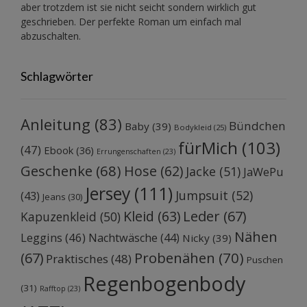
aber trotzdem ist sie nicht seicht sondern wirklich gut
geschrieben. Der perfekte Roman um einfach mal
abzuschalten.
Schlagwörter
Anleitung
(83)
Bündchen
Baby
(39)
Bodykleid
(25)
fürMich
(103)
(47)
Ebook
(36)
Errungenschaften
(23)
Geschenke
(68)
Hose
(62)
Jacke
(51)
JaWePu
Jersey
(111)
Jumpsuit
(52)
(43)
Jeans
(30)
Kleid
(63)
Leder
(67)
Kapuzenkleid
(50)
Nähen
Leggins
(46)
Nachtwäsche
(44)
Nicky
(39)
Probenähen
(70)
(67)
Praktisches
(48)
Puschen
Regenbogenbody
(31)
Rafftop
(23)