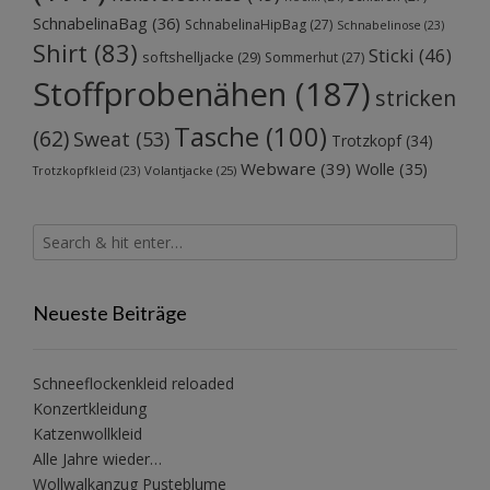
SchnabelinaBag
(36)
SchnabelinaHipBag
(27)
Schnabelinose
(23)
Shirt
(83)
Sticki
(46)
softshelljacke
(29)
Sommerhut
(27)
Stoffprobenähen
(187)
stricken
Tasche
(100)
(62)
Sweat
(53)
Trotzkopf
(34)
Webware
(39)
Wolle
(35)
Volantjacke
(25)
Trotzkopfkleid
(23)
Neueste Beiträge
Schneeflockenkleid reloaded
Konzertkleidung
Katzenwollkleid
Alle Jahre wieder…
Wollwalkanzug Pusteblume