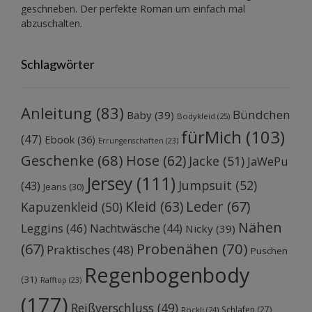
geschrieben. Der perfekte Roman um einfach mal
abzuschalten.
Schlagwörter
Anleitung
(83)
Bündchen
Baby
(39)
Bodykleid
(25)
fürMich
(103)
(47)
Ebook
(36)
Errungenschaften
(23)
Geschenke
(68)
Hose
(62)
Jacke
(51)
JaWePu
Jersey
(111)
Jumpsuit
(52)
(43)
Jeans
(30)
Kleid
(63)
Leder
(67)
Kapuzenkleid
(50)
Nähen
Leggins
(46)
Nachtwäsche
(44)
Nicky
(39)
Probenähen
(70)
(67)
Praktisches
(48)
Puschen
Regenbogenbody
(31)
Rafftop
(23)
(177)
Reißverschluss
(49)
Schlafen
(27)
Röckli
(24)