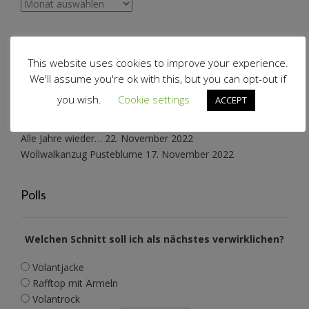
Archiv
Schnabelinas Welt
This website uses cookies to improve your experience.
We'll assume you're ok with this, but you can opt-out if
Schneeflockenkleid reloaded
27. März 2025
you wish.
Cookie settings
ACCEPT
Konzertkleidung
2. Mai 2023
Katzenwollkleid
7. Januar 2023
Alle Jahre wieder…
22. November 2022
Wollwalkanzug Pusteblume
17. November 2022
Polls
Welchen Schnitt soll ich als nächstes verwirklichen?
Volantjacke
Rafftop mit Ärmeln
Volantrock