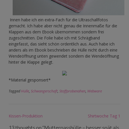
Innen habe ich ein extra-Fach für die Ultraschallfotos
gemacht. Ich habe aber nicht genau die Innenmaße für die
Klappen aus dem Ebook übernommen sondern frei
zugeschnitten. Die Folie habe ich mit Schrägband
eingefasst, das sieht schön ordentlich aus. Auch habe ich
anders als im Ebook beschrieben die Hülle nicht durch eine
Wendeöffnung unten gewendet sondern die Wendeöffnung
hinter die Klappe gelegt.
*Material gesponsert*
Tagged
Hülle
,
Schwangerschaft
,
Stoffprobenähen
,
Webware
Post
Kissen-Produktion
Shirtwoche Tag 1
navigation
13 thoughts on “
Mutterpasshülle – besser spät als