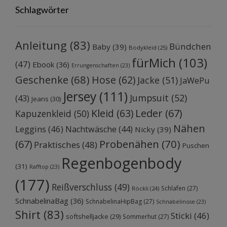
Schlagwörter
Anleitung
(83)
Bündchen
Baby
(39)
Bodykleid
(25)
fürMich
(103)
(47)
Ebook
(36)
Errungenschaften
(23)
Geschenke
(68)
Hose
(62)
Jacke
(51)
JaWePu
Jersey
(111)
Jumpsuit
(52)
(43)
Jeans
(30)
Kleid
(63)
Leder
(67)
Kapuzenkleid
(50)
Nähen
Leggins
(46)
Nachtwäsche
(44)
Nicky
(39)
Probenähen
(70)
(67)
Praktisches
(48)
Puschen
Regenbogenbody
(31)
Rafftop
(23)
(177)
Reißverschluss
(49)
Schlafen
(27)
Röckli
(24)
SchnabelinaBag
(36)
SchnabelinaHipBag
(27)
Schnabelinose
(23)
Shirt
(83)
Sticki
(46)
softshelljacke
(29)
Sommerhut
(27)