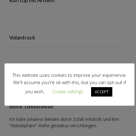
Volantrock
Auf meinem Ebookreader…
This website uses cookies to improve your experience.
We'll assume you're ok with this, but you can opt-out if
you wish.
Cookie settings
ACCEPT
Genre: Liebesroman
Ich habe Johanna Benden durch Zufall entdeckt und ihre
“Nebelsphäre”-Reihe
geradezu verschlungen.