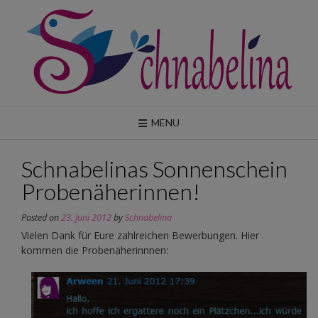
Skip
to
content
MENU
Schnabelinas Sonnenschein
Probenäherinnen!
Posted on
23. Juni 2012
by
Schnabelina
Vielen Dank für Eure zahlreichen Bewerbungen. Hier
kommen die Probenäherinnnen: