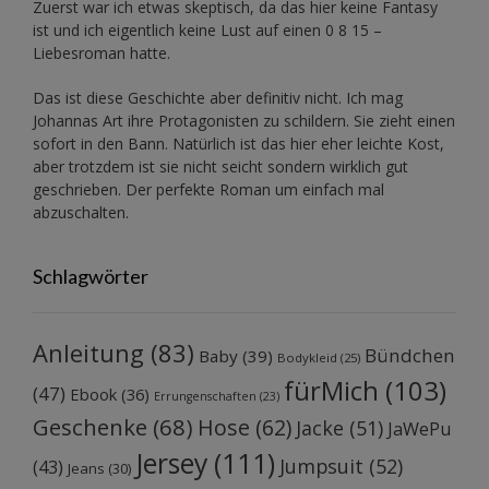
Zuerst war ich etwas skeptisch, da das hier keine Fantasy
ist und ich eigentlich keine Lust auf einen 0 8 15 –
Liebesroman hatte.
Das ist diese Geschichte aber definitiv nicht. Ich mag
Johannas Art ihre Protagonisten zu schildern. Sie zieht einen
sofort in den Bann. Natürlich ist das hier eher leichte Kost,
aber trotzdem ist sie nicht seicht sondern wirklich gut
geschrieben. Der perfekte Roman um einfach mal
abzuschalten.
Schlagwörter
Anleitung
(83)
Bündchen
Baby
(39)
Bodykleid
(25)
fürMich
(103)
(47)
Ebook
(36)
Errungenschaften
(23)
Geschenke
(68)
Hose
(62)
Jacke
(51)
JaWePu
Jersey
(111)
Jumpsuit
(52)
(43)
Jeans
(30)