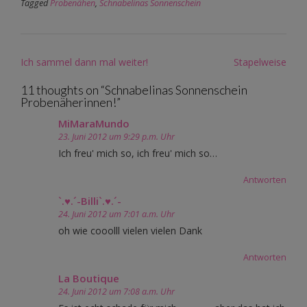
Tagged
Probenähen
,
Schnabelinas Sonnenschein
Post
Ich sammel dann mal weiter!
Stapelweise
navigation
11 thoughts on “
Schnabelinas Sonnenschein
Probenäherinnen!
”
MiMaraMundo
23. Juni 2012 um 9:29 p.m. Uhr
Ich freu' mich so, ich freu' mich so…
Antworten
`.♥.´-Billi`.♥.´-
24. Juni 2012 um 7:01 a.m. Uhr
oh wie cooolll vielen vielen Dank
Antworten
La Boutique
24. Juni 2012 um 7:08 a.m. Uhr