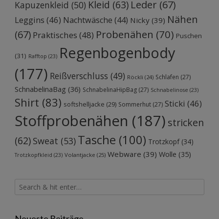
Kleid
(63)
Leder
(67)
Kapuzenkleid
(50)
Nähen
Leggins
(46)
Nachtwäsche
(44)
Nicky
(39)
Probenähen
(70)
(67)
Praktisches
(48)
Puschen
Regenbogenbody
(31)
Rafftop
(23)
(177)
Reißverschluss
(49)
Schlafen
(27)
Röckli
(24)
SchnabelinaBag
(36)
SchnabelinaHipBag
(27)
Schnabelinose
(23)
Shirt
(83)
Sticki
(46)
softshelljacke
(29)
Sommerhut
(27)
Stoffprobenähen
(187)
stricken
Tasche
(100)
(62)
Sweat
(53)
Trotzkopf
(34)
Webware
(39)
Wolle
(35)
Volantjacke
(25)
Trotzkopfkleid
(23)
Neueste Beiträge