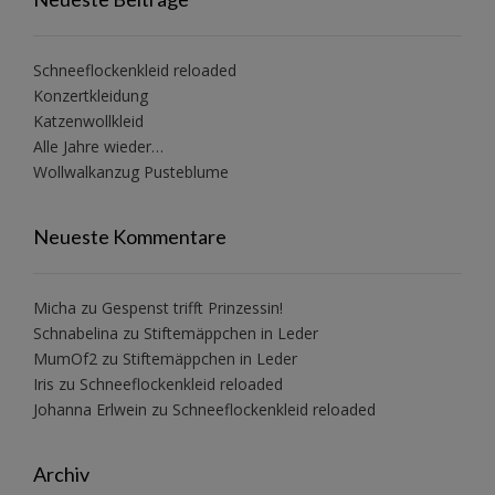
Schneeflockenkleid reloaded
Konzertkleidung
Katzenwollkleid
Alle Jahre wieder…
Wollwalkanzug Pusteblume
Neueste Kommentare
Micha
zu
Gespenst trifft Prinzessin!
Schnabelina
zu
Stiftemäppchen in Leder
MumOf2
zu
Stiftemäppchen in Leder
Iris
zu
Schneeflockenkleid reloaded
Johanna Erlwein
zu
Schneeflockenkleid reloaded
Archiv