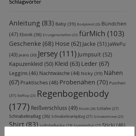
Schlagwörter
Anleitung
(83)
Bündchen
Baby
(39)
Bodykleid
(25)
fürMich
(103)
(47)
Ebook
(36)
Errungenschaften
(23)
Geschenke
(68)
Hose
(62)
Jacke
(51)
JaWePu
Jersey
(111)
Jumpsuit
(52)
(43)
Jeans
(30)
Kleid
(63)
Leder
(67)
Kapuzenkleid
(50)
Nähen
Leggins
(46)
Nachtwäsche
(44)
Nicky
(39)
Probenähen
(70)
(67)
Praktisches
(48)
Puschen
Regenbogenbody
(31)
Rafftop
(23)
(177)
Reißverschluss
(49)
Schlafen
(27)
Röckli
(24)
SchnabelinaBag
(36)
SchnabelinaHipBag
(27)
Schnabelinose
(23)
Shirt
(83)
Sticki
(46)
softshelljacke
(29)
Sommerhut
(27)
Stoffprobenähen
(187)