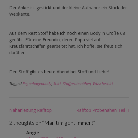
Der Anker ist gestickt und der kleine Aufnäher ein Stück der
Webkante.
Aus dem Rest Stoff habe ich noch einen Body in Größe 68
genäht. Für eine Freundin, deren Papa viel auf
Kreuzfahrtschiffen gearbeitet hat. Ich hoffe, sie freut sich
darüber.
Den Stoff gibt es heute Abend bei Stoff und Liebe!
Tagged
Regenbogenbody
,
Shirt
,
Stoffprobenähen
,
Wäscheshirt
Post
Nähanleitung Rafftop
Rafftop Probenähen Teil II
navigation
2 thoughts on “
Maritim geht immer!
”
Angie