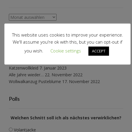
Archiv
Schnabelinas Welt
This website uses cookies to improve your experience.
We'll assume you're ok with this, but you can opt-out if
you wish.
Cookie settings
ACCEPT
Schneeflockenkleid reloaded
27. März 2025
Konzertkleidung
2. Mai 2023
Katzenwollkleid
7. Januar 2023
Alle Jahre wieder…
22. November 2022
Wollwalkanzug Pusteblume
17. November 2022
Polls
Welchen Schnitt soll ich als nächstes verwirklichen?
Volantjacke