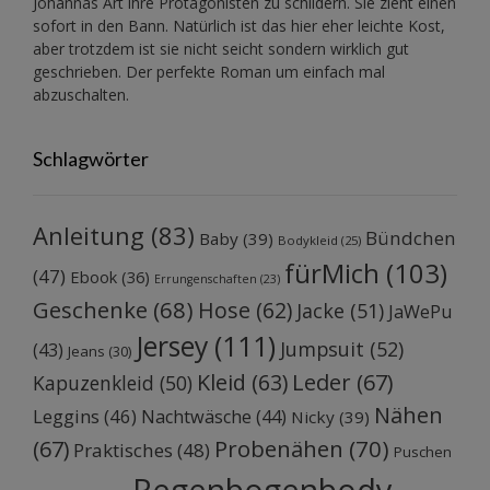
Johannas Art ihre Protagonisten zu schildern. Sie zieht einen
sofort in den Bann. Natürlich ist das hier eher leichte Kost,
aber trotzdem ist sie nicht seicht sondern wirklich gut
geschrieben. Der perfekte Roman um einfach mal
abzuschalten.
Schlagwörter
Anleitung
(83)
Bündchen
Baby
(39)
Bodykleid
(25)
fürMich
(103)
(47)
Ebook
(36)
Errungenschaften
(23)
Geschenke
(68)
Hose
(62)
Jacke
(51)
JaWePu
Jersey
(111)
Jumpsuit
(52)
(43)
Jeans
(30)
Kleid
(63)
Leder
(67)
Kapuzenkleid
(50)
Nähen
Leggins
(46)
Nachtwäsche
(44)
Nicky
(39)
Probenähen
(70)
(67)
Praktisches
(48)
Puschen
Regenbogenbody