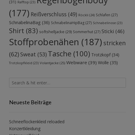
(31)
Rafftop
(23)
(177)
Reißverschluss
(49)
Schlafen
(27)
Röckli
(24)
SchnabelinaBag
(36)
SchnabelinaHipBag
(27)
Schnabelinose
(23)
Shirt
(83)
Sticki
(46)
softshelljacke
(29)
Sommerhut
(27)
Stoffprobenähen
(187)
stricken
Tasche
(100)
(62)
Sweat
(53)
Trotzkopf
(34)
Webware
(39)
Wolle
(35)
Volantjacke
(25)
Trotzkopfkleid
(23)
Neueste Beiträge
Schneeflockenkleid reloaded
Konzertkleidung