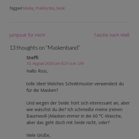
Tagged
Maske
,
Praktisches
,
Seide
Post
Jumpsuit für mich!
Tasche nach Maß
navigation
13 thoughts on “
Maskenband
”
Steffi
10. August 2020 um 8:31 a.m. Uhr
Hallo Rosi,
tolle Idee! Welches Schnittmuster verwendest du
für die Masken?
Und wegen der Seide: hört sich interessant an, aber
wie wäschst du die? Ich schmeiße meine (reinen
Baumwoll-)Masken immer in die 60 °C-Wäsche,
aber das geht doch mit Seide nicht, oder?
Viele Grüße,