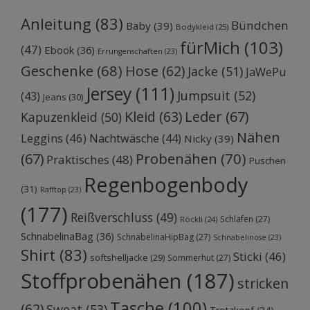
Anleitung
(83)
Bündchen
Baby
(39)
Bodykleid
(25)
fürMich
(103)
(47)
Ebook
(36)
Errungenschaften
(23)
Geschenke
(68)
Hose
(62)
Jacke
(51)
JaWePu
Jersey
(111)
Jumpsuit
(52)
(43)
Jeans
(30)
Kleid
(63)
Leder
(67)
Kapuzenkleid
(50)
Nähen
Leggins
(46)
Nachtwäsche
(44)
Nicky
(39)
Probenähen
(70)
(67)
Praktisches
(48)
Puschen
Regenbogenbody
(31)
Rafftop
(23)
(177)
Reißverschluss
(49)
Schlafen
(27)
Röckli
(24)
SchnabelinaBag
(36)
SchnabelinaHipBag
(27)
Schnabelinose
(23)
Shirt
(83)
Sticki
(46)
softshelljacke
(29)
Sommerhut
(27)
Stoffprobenähen
(187)
stricken
Tasche
(100)
(62)
Sweat
(53)