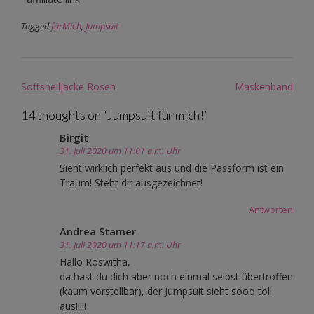
Tagged
fürMich
,
Jumpsuit
Post
Softshelljacke Rosen
Maskenband
navigation
14 thoughts on “
Jumpsuit für mich!
”
Birgit
31. Juli 2020 um 11:01 a.m. Uhr
Sieht wirklich perfekt aus und die Passform ist ein
Traum! Steht dir ausgezeichnet!
Antworten
Andrea Stamer
31. Juli 2020 um 11:17 a.m. Uhr
Hallo Roswitha,
da hast du dich aber noch einmal selbst übertroffen
(kaum vorstellbar), der Jumpsuit sieht sooo toll
aus!!!!!