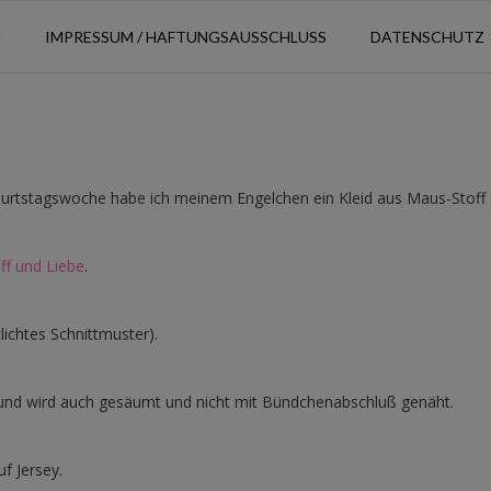
N
IMPRESSUM / HAFTUNGSAUSSCHLUSS
DATENSCHUTZ
urtstagswoche habe ich meinem Engelchen ein Kleid aus Maus-Stoff 
ff und Liebe
.
tlichtes Schnittmuster).
a und wird auch gesäumt und nicht mit Bündchenabschluß genäht.
uf Jersey.