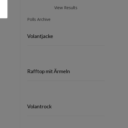
View Results
Polls Archive
Volantjacke
Rafftop mit Ärmeln
Volantrock