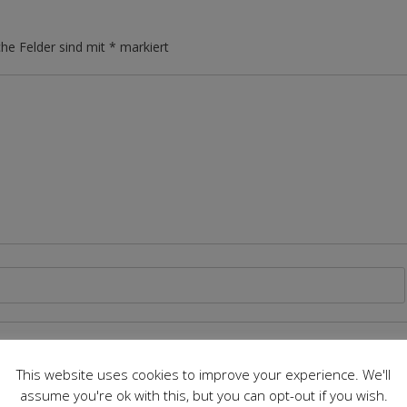
che Felder sind mit
*
markiert
This website uses cookies to improve your experience. We'll
assume you're ok with this, but you can opt-out if you wish.