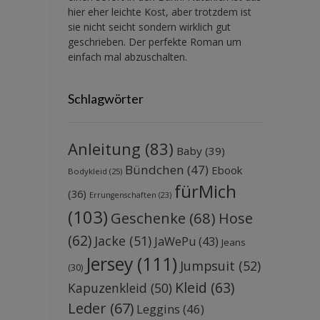
hier eher leichte Kost, aber trotzdem ist
sie nicht seicht sondern wirklich gut
geschrieben. Der perfekte Roman um
einfach mal abzuschalten.
Schlagwörter
Anleitung
(83)
Baby
(39)
Bündchen
(47)
Ebook
Bodykleid
(25)
fürMich
(36)
Errungenschaften
(23)
(103)
Geschenke
(68)
Hose
(62)
Jacke
(51)
JaWePu
(43)
Jeans
Jersey
(111)
Jumpsuit
(52)
(30)
Kleid
(63)
Kapuzenkleid
(50)
Leder
(67)
Leggins
(46)