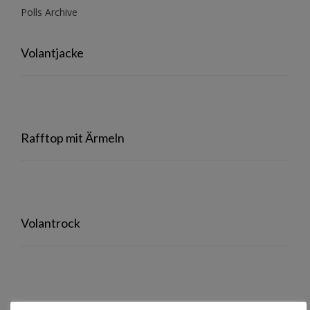
Polls Archive
Volantjacke
Rafftop mit Ärmeln
Volantrock
Auf meinem Ebookreader…