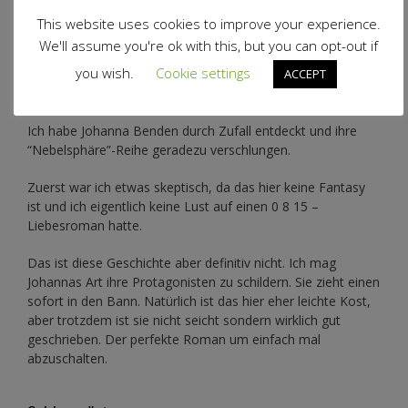
This website uses cookies to improve your experience.
We'll assume you're ok with this, but you can opt-out if
you wish.
Cookie settings
ACCEPT
Genre: Liebesroman
Ich habe Johanna Benden durch Zufall entdeckt und ihre
“Nebelsphäre”-Reihe
geradezu verschlungen.
Zuerst war ich etwas skeptisch, da das hier keine Fantasy
ist und ich eigentlich keine Lust auf einen 0 8 15 –
Liebesroman hatte.
Das ist diese Geschichte aber definitiv nicht. Ich mag
Johannas Art ihre Protagonisten zu schildern. Sie zieht einen
sofort in den Bann. Natürlich ist das hier eher leichte Kost,
aber trotzdem ist sie nicht seicht sondern wirklich gut
geschrieben. Der perfekte Roman um einfach mal
abzuschalten.