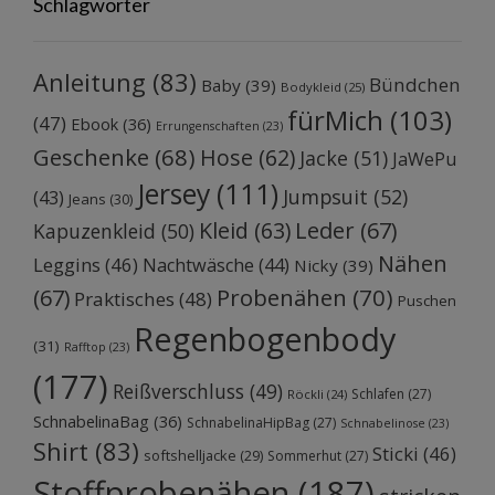
Schlagwörter
Anleitung
(83)
Bündchen
Baby
(39)
Bodykleid
(25)
fürMich
(103)
(47)
Ebook
(36)
Errungenschaften
(23)
Geschenke
(68)
Hose
(62)
Jacke
(51)
JaWePu
Jersey
(111)
Jumpsuit
(52)
(43)
Jeans
(30)
Kleid
(63)
Leder
(67)
Kapuzenkleid
(50)
Nähen
Leggins
(46)
Nachtwäsche
(44)
Nicky
(39)
Probenähen
(70)
(67)
Praktisches
(48)
Puschen
Regenbogenbody
(31)
Rafftop
(23)
(177)
Reißverschluss
(49)
Schlafen
(27)
Röckli
(24)
SchnabelinaBag
(36)
SchnabelinaHipBag
(27)
Schnabelinose
(23)
Shirt
(83)
Sticki
(46)
softshelljacke
(29)
Sommerhut
(27)
Stoffprobenähen
(187)