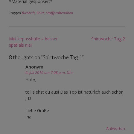
*Material gesponsert*
Tagged
fürMich
,
Shirt
,
Stoffprobenähen
Post
Mutterpasshülle – besser
Shirtwoche Tag 2
navigation
spät als nie!
8 thoughts on “
Shirtwoche Tag 1
”
Anonym
5. Juli 2016 um 7:08 p.m. Uhr
Hallo,
toll siehst du aus! Das Top ist natürlich auch schön
;-D
Liebe Grüße
Ina
Antworten