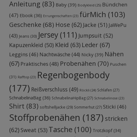
Anleitung
(83)
Bündchen
Baby
(39)
Bodykleid
(25)
fürMich
(103)
(47)
Ebook
(36)
Errungenschaften
(23)
Geschenke
(68)
Hose
(62)
Jacke
(51)
JaWePu
Jersey
(111)
Jumpsuit
(52)
(43)
Jeans
(30)
Kleid
(63)
Leder
(67)
Kapuzenkleid
(50)
Nähen
Leggins
(46)
Nachtwäsche
(44)
Nicky
(39)
Probenähen
(70)
(67)
Praktisches
(48)
Puschen
Regenbogenbody
(31)
Rafftop
(23)
(177)
Reißverschluss
(49)
Schlafen
(27)
Röckli
(24)
SchnabelinaBag
(36)
SchnabelinaHipBag
(27)
Schnabelinose
(23)
Shirt
(83)
Sticki
(46)
softshelljacke
(29)
Sommerhut
(27)
Stoffprobenähen
(187)
stricken
Tasche
(100)
(62)
Sweat
(53)
Trotzkopf
(34)