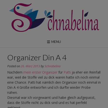
Skip
to
content
MENU
Organizer Din A 4
Posted on
26. März 2013
by
Schnabelina
Nachdem
mein erster Organizer
für
Patti
ja eher ein Reinfall
war, weil die Stoffe viel zu dick waren hatte ich noch einmal
eine Chance. Patti hat nämlich den Organizer noch einmal in
Din A 4 Größe entworfen und ich durfte wieder Probe
nähen.
Diesmal war ich vorgewarnt und habe gleich aufgepasst,
dass die Stoffe nicht zu dick sind und es hat perfekt
geklappt.