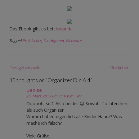
Das Ebook gibt es bei
dawanda.
Tagged
Praktisches
,
Schrägband
,
Webware
Post
Designbeispiele
Röckchen
navigation
15 thoughts on “
Organizer Din A 4
”
Denise
26. März 2013 um 1:10 p.m. Uhr
Oooooh, süß. Also beides 😉 Sowohl Töchterchen
als auch Organizer..
Warum haben eigentlich alle Kinder Haare? Was
mache ich falsch?
Viele Grüße