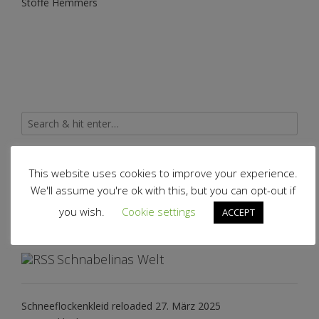
Stoffe Hemmers
Archiv
This website uses cookies to improve your experience.
We'll assume you're ok with this, but you can opt-out if
you wish.
Cookie settings
ACCEPT
Archiv
Schnabelinas Welt
Schneeflockenkleid reloaded
27. März 2025