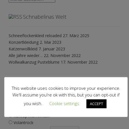
Schnabelinas Welt
Schneeflockenkleid reloaded
27. März 2025
Konzertkleidung
2. Mai 2023
Katzenwollkleid
7. Januar 2023
Alle Jahre wieder…
22. November 2022
Wollwalkanzug Pusteblume
17. November 2022
Polls
This website uses cookies to improve your experience.
We'll assume you're ok with this, but you can opt-out if
Welchen Schnitt soll ich als nächstes verwirklichen?
you wish.
Cookie settings
ACCEPT
Volantjacke
Rafftop mit Ärmeln
Volantrock