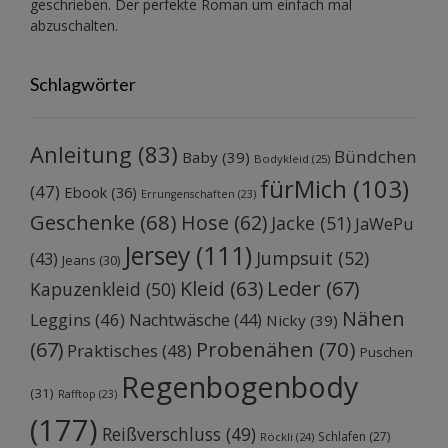
geschrieben. Der perfekte Roman um einfach mal
abzuschalten.
Schlagwörter
Anleitung
(83)
Bündchen
Baby
(39)
Bodykleid
(25)
fürMich
(103)
(47)
Ebook
(36)
Errungenschaften
(23)
Geschenke
(68)
Hose
(62)
Jacke
(51)
JaWePu
Jersey
(111)
Jumpsuit
(52)
(43)
Jeans
(30)
Kleid
(63)
Leder
(67)
Kapuzenkleid
(50)
Nähen
Leggins
(46)
Nachtwäsche
(44)
Nicky
(39)
Probenähen
(70)
(67)
Praktisches
(48)
Puschen
Regenbogenbody
(31)
Rafftop
(23)
(177)
Reißverschluss
(49)
Schlafen
(27)
Röckli
(24)