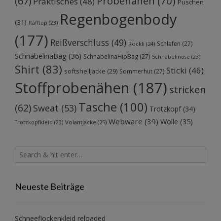
Probenähen
(70)
(67)
Praktisches
(48)
Puschen
Regenbogenbody
(31)
Rafftop
(23)
(177)
Reißverschluss
(49)
Schlafen
(27)
Röckli
(24)
SchnabelinaBag
(36)
SchnabelinaHipBag
(27)
Schnabelinose
(23)
Shirt
(83)
Sticki
(46)
softshelljacke
(29)
Sommerhut
(27)
Stoffprobenähen
(187)
stricken
Tasche
(100)
(62)
Sweat
(53)
Trotzkopf
(34)
Webware
(39)
Wolle
(35)
Volantjacke
(25)
Trotzkopfkleid
(23)
Neueste Beiträge
Schneeflockenkleid reloaded