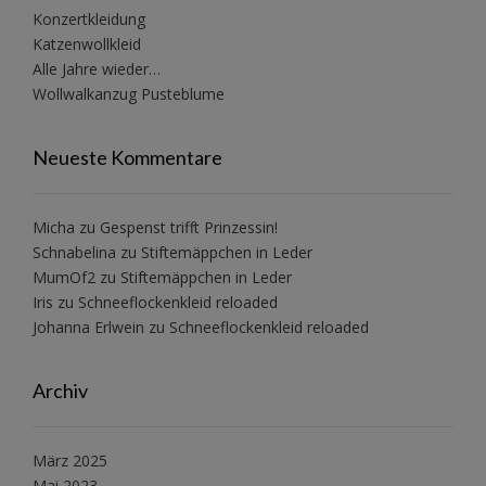
Konzertkleidung
Katzenwollkleid
Alle Jahre wieder…
Wollwalkanzug Pusteblume
Neueste Kommentare
Micha
zu
Gespenst trifft Prinzessin!
Schnabelina
zu
Stiftemäppchen in Leder
MumOf2
zu
Stiftemäppchen in Leder
Iris
zu
Schneeflockenkleid reloaded
Johanna Erlwein
zu
Schneeflockenkleid reloaded
Archiv
März 2025
Mai 2023