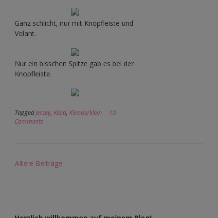
Ganz schlicht, nur mit Knopfleiste und
Volant.
Nur ein bisschen Spitze gab es bei der
Knopfleiste.
Tagged
Jersey
,
Kleid
,
Klimperklein
10
Comments
Beitragsnavigation
Ältere Beiträge
Herzlich willkommen auf meinem Blog!