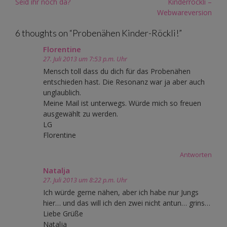
Post
Seid ihr noch da?
Kinderröckli –
navigation
Webwareversion
6 thoughts on “
Probenähen Kinder-Röckli!
”
Florentine
27. Juli 2013 um 7:53 p.m. Uhr
Mensch toll dass du dich für das Probenähen
entschieden hast. Die Resonanz war ja aber auch
unglaublich.
Meine Mail ist unterwegs. Würde mich so freuen
ausgewählt zu werden.
LG
Florentine
Antworten
Natalja
27. Juli 2013 um 8:22 p.m. Uhr
Ich würde gerne nähen, aber ich habe nur Jungs
hier… und das will ich den zwei nicht antun… grins…
Liebe Grüße
Natalja