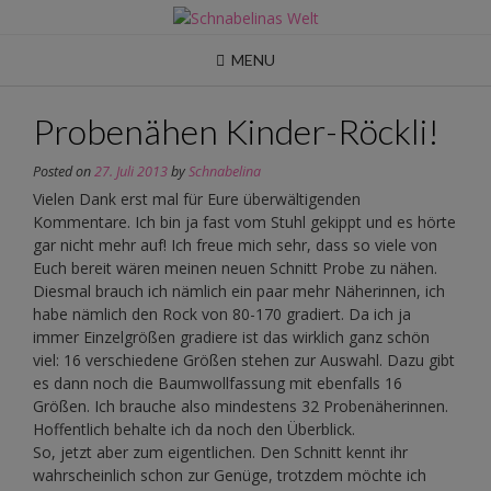
Skip
to
content
MENU
Probenähen Kinder-Röckli!
Posted on
27. Juli 2013
by
Schnabelina
Vielen Dank erst mal für Eure überwältigenden
Kommentare. Ich bin ja fast vom Stuhl gekippt und es hörte
gar nicht mehr auf! Ich freue mich sehr, dass so viele von
Euch bereit wären meinen neuen Schnitt Probe zu nähen.
Diesmal brauch ich nämlich ein paar mehr Näherinnen, ich
habe nämlich den Rock von 80-170 gradiert. Da ich ja
immer Einzelgrößen gradiere ist das wirklich ganz schön
viel: 16 verschiedene Größen stehen zur Auswahl. Dazu gibt
es dann noch die Baumwollfassung mit ebenfalls 16
Größen. Ich brauche also mindestens 32 Probenäherinnen.
Hoffentlich behalte ich da noch den Überblick.
So, jetzt aber zum eigentlichen. Den Schnitt kennt ihr
wahrscheinlich schon zur Genüge, trotzdem möchte ich