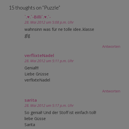
navigation
15 thoughts on “
Puzzle
”
`.♥.´-Billi`.♥.´-
28. Mai 2012 um 5:08 p.m. Uhr
wahnsinn was für ne tolle idee..klasse
glg
Antworten
verflixteNadel
28. Mai 2012 um 5:11 p.m. Uhr
Genial!!!
Liebe Grüsse
verflixteNadel
Antworten
sarita
28. Mai 2012 um 5:17 p.m. Uhr
So genial! Und der Stoff ist einfach toll!
liebe Güsse
Sarita