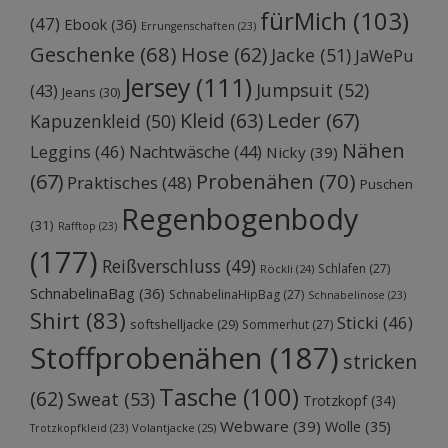
fürMich
(103)
(47)
Ebook
(36)
Errungenschaften
(23)
Geschenke
(68)
Hose
(62)
Jacke
(51)
JaWePu
Jersey
(111)
Jumpsuit
(52)
(43)
Jeans
(30)
Kleid
(63)
Leder
(67)
Kapuzenkleid
(50)
Nähen
Leggins
(46)
Nachtwäsche
(44)
Nicky
(39)
Probenähen
(70)
(67)
Praktisches
(48)
Puschen
Regenbogenbody
(31)
Rafftop
(23)
(177)
Reißverschluss
(49)
Schlafen
(27)
Röckli
(24)
SchnabelinaBag
(36)
SchnabelinaHipBag
(27)
Schnabelinose
(23)
Shirt
(83)
Sticki
(46)
softshelljacke
(29)
Sommerhut
(27)
Stoffprobenähen
(187)
stricken
Tasche
(100)
(62)
Sweat
(53)
Trotzkopf
(34)
Webware
(39)
Wolle
(35)
Volantjacke
(25)
Trotzkopfkleid
(23)