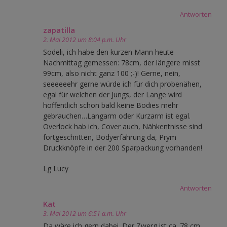
Antworten
zapatilla
2. Mai 2012 um 8:04 p.m. Uhr
Sodeli, ich habe den kurzen Mann heute
Nachmittag gemessen: 78cm, der längere misst
99cm, also nicht ganz 100 ;-)! Gerne, nein,
seeeeeehr gerne würde ich für dich probenähen,
egal für welchen der Jungs, der Lange wird
hoffentlich schon bald keine Bodies mehr
gebrauchen…Langarm oder Kurzarm ist egal.
Overlock hab ich, Cover auch, Nähkentnisse sind
fortgeschritten, Bodyerfahrung da, Prym
Druckknöpfe in der 200 Sparpackung vorhanden!
Lg Lucy
Antworten
Kat
3. Mai 2012 um 6:51 a.m. Uhr
Da wäre ich gern dabei. Der Zwerg ist ca. 78 cm