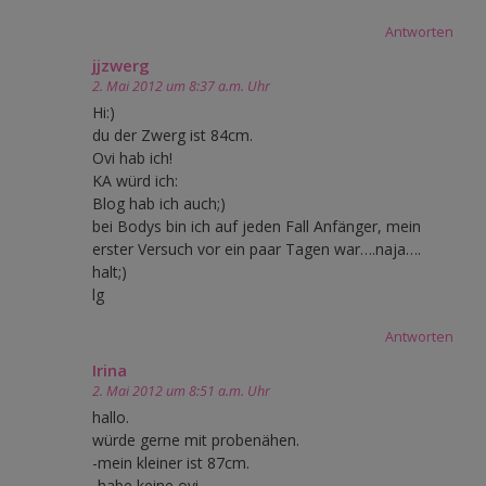
Antworten
jjzwerg
2. Mai 2012 um 8:37 a.m. Uhr
Hi:)
du der Zwerg ist 84cm.
Ovi hab ich!
KA würd ich:
Blog hab ich auch;)
bei Bodys bin ich auf jeden Fall Anfänger, mein
erster Versuch vor ein paar Tagen war….naja….
halt;)
lg
Antworten
Irina
2. Mai 2012 um 8:51 a.m. Uhr
hallo.
würde gerne mit probenähen.
-mein kleiner ist 87cm.
-habe keine ovi.