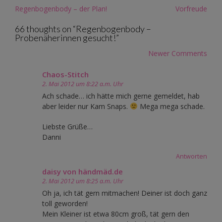
Post
Regenbogenbody – der Plan!
Vorfreude
navigation
66 thoughts on “
Regenbogenbody –
Probenäherinnen gesucht!
”
Comment
Newer Comments
navigation
Chaos-Stitch
2. Mai 2012 um 8:22 a.m. Uhr
Ach schade… ich hätte mich gerne gemeldet, hab
aber leider nur Kam Snaps.
Mega mega schade.
Liebste Grüße…
Danni
Antworten
daisy von händmäd.de
2. Mai 2012 um 8:25 a.m. Uhr
Oh ja, ich tät gern mitmachen! Deiner ist doch ganz
toll geworden!
Mein Kleiner ist etwa 80cm groß, tät gern den