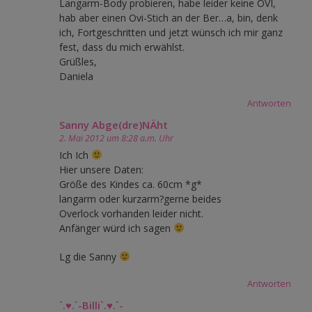
Langarm-Body probieren, habe leider keine OVI,
hab aber einen Ovi-Stich an der Ber…a, bin, denk
ich, Fortgeschritten und jetzt wünsch ich mir ganz
fest, dass du mich erwählst.
Grüßles,
Daniela
Antworten
Sanny Abge(dre)NÄht
2. Mai 2012 um 8:28 a.m. Uhr
Ich Ich
Hier unsere Daten:
Größe des Kindes ca. 60cm *g*
langarm oder kurzarm?gerne beides
Overlock vorhanden leider nicht.
Anfänger würd ich sagen
Lg die Sanny
Antworten
`.♥.´-Billi`.♥.´-