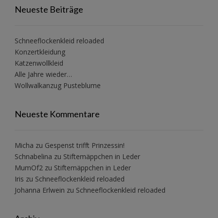
Neueste Beiträge
Schneeflockenkleid reloaded
Konzertkleidung
Katzenwollkleid
Alle Jahre wieder…
Wollwalkanzug Pusteblume
Neueste Kommentare
Micha
zu
Gespenst trifft Prinzessin!
Schnabelina
zu
Stiftemäppchen in Leder
MumOf2
zu
Stiftemäppchen in Leder
Iris
zu
Schneeflockenkleid reloaded
Johanna Erlwein
zu
Schneeflockenkleid reloaded