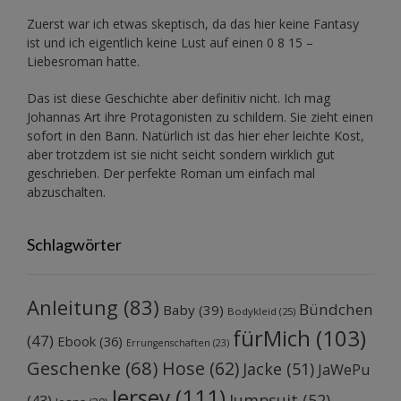
Zuerst war ich etwas skeptisch, da das hier keine Fantasy
ist und ich eigentlich keine Lust auf einen 0 8 15 –
Liebesroman hatte.
Das ist diese Geschichte aber definitiv nicht. Ich mag
Johannas Art ihre Protagonisten zu schildern. Sie zieht einen
sofort in den Bann. Natürlich ist das hier eher leichte Kost,
aber trotzdem ist sie nicht seicht sondern wirklich gut
geschrieben. Der perfekte Roman um einfach mal
abzuschalten.
Schlagwörter
Anleitung
(83)
Bündchen
Baby
(39)
Bodykleid
(25)
fürMich
(103)
(47)
Ebook
(36)
Errungenschaften
(23)
Geschenke
(68)
Hose
(62)
Jacke
(51)
JaWePu
Jersey
(111)
Jumpsuit
(52)