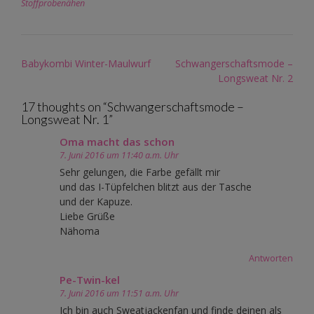
Stoffprobenähen
Post
Babykombi Winter-Maulwurf
Schwangerschaftsmode –
navigation
Longsweat Nr. 2
17 thoughts on “
Schwangerschaftsmode –
Longsweat Nr. 1
”
Oma macht das schon
7. Juni 2016 um 11:40 a.m. Uhr
Sehr gelungen, die Farbe gefällt mir
und das I-Tüpfelchen blitzt aus der Tasche
und der Kapuze.
Liebe Grüße
Nähoma
Antworten
Pe-Twin-kel
7. Juni 2016 um 11:51 a.m. Uhr
Ich bin auch Sweatjackenfan und finde deinen als