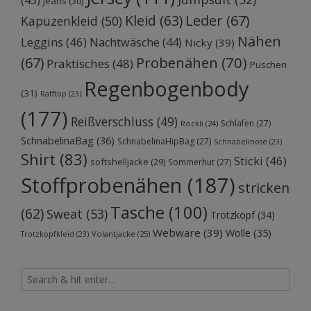
(43)
Jeans
(30)
Kleid
(63)
Leder
(67)
Kapuzenkleid
(50)
Nähen
Leggins
(46)
Nachtwäsche
(44)
Nicky
(39)
Probenähen
(70)
(67)
Praktisches
(48)
Puschen
Regenbogenbody
(31)
Rafftop
(23)
(177)
Reißverschluss
(49)
Schlafen
(27)
Röckli
(24)
SchnabelinaBag
(36)
SchnabelinaHipBag
(27)
Schnabelinose
(23)
Shirt
(83)
Sticki
(46)
softshelljacke
(29)
Sommerhut
(27)
Stoffprobenähen
(187)
stricken
Tasche
(100)
(62)
Sweat
(53)
Trotzkopf
(34)
Webware
(39)
Wolle
(35)
Volantjacke
(25)
Trotzkopfkleid
(23)