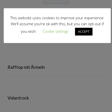
View Results
This website uses cookies to improve your experience.
Polls Archive
We'll assume you're ok with this, but you can opt-out if
you wish.
Cookie settings
ACCEPT
Volantjacke
Rafftop mit Ärmeln
Volantrock