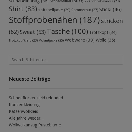
SchnabelinaBag
(36)
SchnabelinaHipBag
(27)
Schnabelinose
(23)
Shirt
(83)
Sticki
(46)
softshelljacke
(29)
Sommerhut
(27)
Stoffprobenähen
(187)
stricken
Tasche
(100)
(62)
Sweat
(53)
Trotzkopf
(34)
Webware
(39)
Wolle
(35)
Volantjacke
(25)
Trotzkopfkleid
(23)
Neueste Beiträge
Schneeflockenkleid reloaded
Konzertkleidung
Katzenwollkleid
Alle Jahre wieder…
Wollwalkanzug Pusteblume