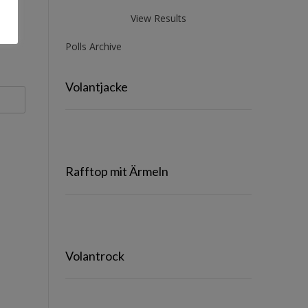
View Results
Polls Archive
Volantjacke
Rafftop mit Ärmeln
Volantrock