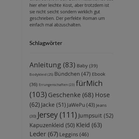
hier eher leichte Kost, aber trotzdem ist
sie nicht seicht sondern wirklich gut
geschrieben. Der perfekte Roman um
einfach mal abzuschalten.
Schlagwörter
Anleitung
(83)
Baby
(39)
Bündchen
(47)
Ebook
Bodykleid
(25)
fürMich
(36)
Errungenschaften
(23)
(103)
Geschenke
(68)
Hose
(62)
Jacke
(51)
JaWePu
(43)
Jeans
Jersey
(111)
Jumpsuit
(52)
(30)
Kleid
(63)
Kapuzenkleid
(50)
Leder
(67)
Leggins
(46)