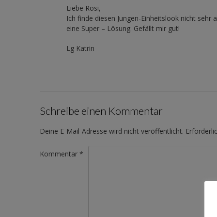
Liebe Rosi,
Ich finde diesen Jungen-Einheitslook nicht sehr a
eine Super – Lösung. Gefällt mir gut!
Lg Katrin
Schreibe einen Kommentar
Deine E-Mail-Adresse wird nicht veröffentlicht.
Erforderli
Kommentar
*