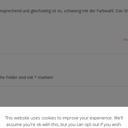
nsprechend und gleichzeitig ist es, schwierig mit der Farbwahl. Das Shi
An
che Felder sind mit
*
markiert
This website uses cookies to improve your experience. We'll
assume you're ok with this, but you can opt-out if you wish.