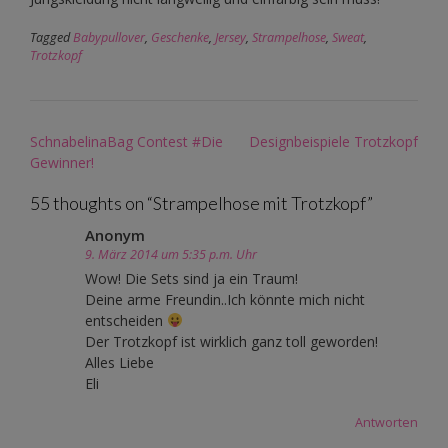
Tagged
Babypullover
,
Geschenke
,
Jersey
,
Strampelhose
,
Sweat
,
Trotzkopf
Post
SchnabelinaBag Contest #Die
Designbeispiele Trotzkopf
navigation
Gewinner!
55 thoughts on “
Strampelhose mit Trotzkopf
”
Anonym
9. März 2014 um 5:35 p.m. Uhr
Wow! Die Sets sind ja ein Traum!
Deine arme Freundin..Ich könnte mich nicht
entscheiden
Der Trotzkopf ist wirklich ganz toll geworden!
Alles Liebe
Eli
Antworten