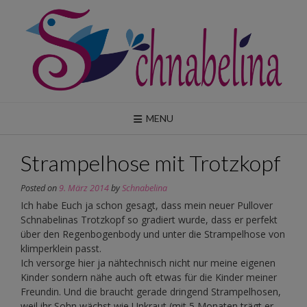
Skip
to
content
MENU
Strampelhose mit Trotzkopf
Posted on
9. März 2014
by
Schnabelina
Ich habe Euch ja schon gesagt, dass mein neuer Pullover
Schnabelinas Trotzkopf so gradiert wurde, dass er perfekt
über den Regenbogenbody und unter die Strampelhose von
klimperklein passt.
Ich versorge hier ja nähtechnisch nicht nur meine eigenen
Kinder sondern nähe auch oft etwas für die Kinder meiner
Freundin. Und die braucht gerade dringend Strampelhosen,
weil ihr Sohn wächst wie Unkraut (mit 5 Monaten trägt er