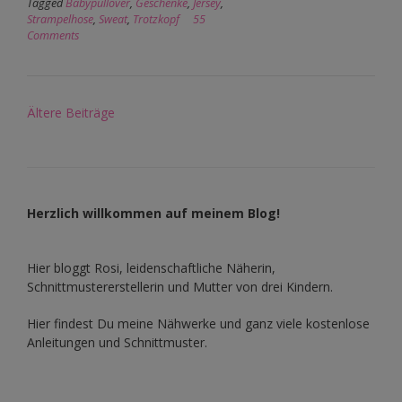
Tagged
Babypullover
,
Geschenke
,
Jersey
,
Strampelhose
,
Sweat
,
Trotzkopf
55
Comments
Beitragsnavigation
Ältere Beiträge
Herzlich willkommen auf meinem Blog!
Hier bloggt Rosi, leidenschaftliche Näherin,
Schnittmustererstellerin und Mutter von drei Kindern.
Hier findest Du meine Nähwerke und ganz viele kostenlose
Anleitungen und Schnittmuster.