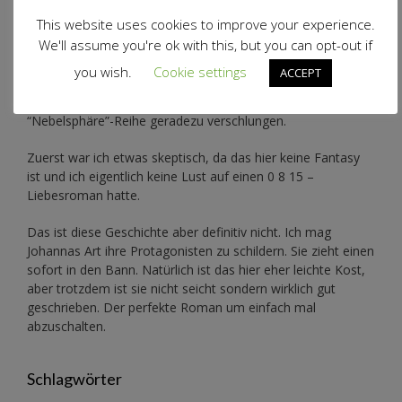
This website uses cookies to improve your experience.
We'll assume you're ok with this, but you can opt-out if
Genre: Liebesroman
you wish.
Cookie settings
ACCEPT
Ich habe Johanna Benden durch Zufall entdeckt und ihre
“Nebelsphäre”-Reihe
geradezu verschlungen.
Zuerst war ich etwas skeptisch, da das hier keine Fantasy
ist und ich eigentlich keine Lust auf einen 0 8 15 –
Liebesroman hatte.
Das ist diese Geschichte aber definitiv nicht. Ich mag
Johannas Art ihre Protagonisten zu schildern. Sie zieht einen
sofort in den Bann. Natürlich ist das hier eher leichte Kost,
aber trotzdem ist sie nicht seicht sondern wirklich gut
geschrieben. Der perfekte Roman um einfach mal
abzuschalten.
Schlagwörter