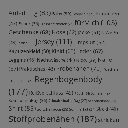
Anleitung
(83)
Bündchen
Baby
(39)
Bodykleid
(25)
fürMich
(103)
(47)
Ebook
(36)
Errungenschaften
(23)
Geschenke
(68)
Hose
(62)
Jacke
(51)
JaWePu
Jersey
(111)
Jumpsuit
(52)
(43)
Jeans
(30)
Kleid
(63)
Leder
(67)
Kapuzenkleid
(50)
Nähen
Leggins
(46)
Nachtwäsche
(44)
Nicky
(39)
Probenähen
(70)
(67)
Praktisches
(48)
Puschen
Regenbogenbody
(31)
Rafftop
(23)
(177)
Reißverschluss
(49)
Schlafen
(27)
Röckli
(24)
SchnabelinaBag
(36)
SchnabelinaHipBag
(27)
Schnabelinose
(23)
Shirt
(83)
Sticki
(46)
softshelljacke
(29)
Sommerhut
(27)
Stoffprobenähen
(187)
stricken