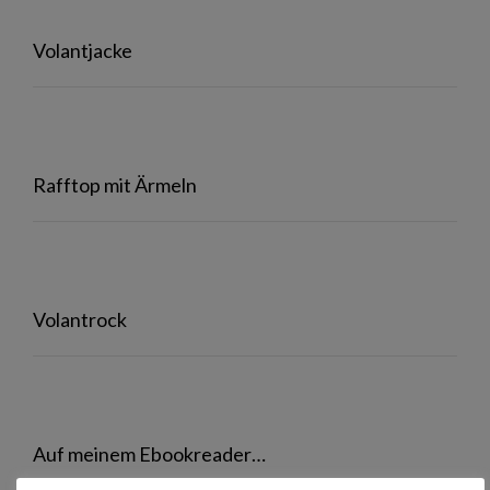
Volantjacke
Rafftop mit Ärmeln
Volantrock
Auf meinem Ebookreader…