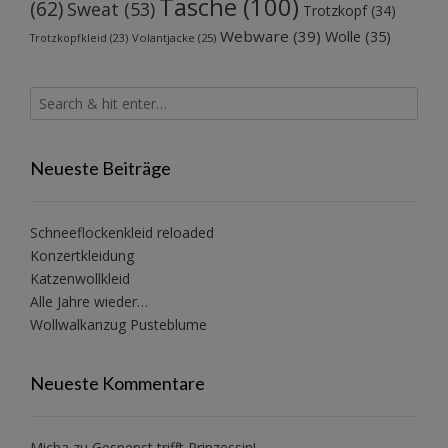
Tasche
(100)
(62)
Sweat
(53)
Trotzkopf
(34)
Webware
(39)
Wolle
(35)
Volantjacke
(25)
Trotzkopfkleid
(23)
Neueste Beiträge
Schneeflockenkleid reloaded
Konzertkleidung
Katzenwollkleid
Alle Jahre wieder…
Wollwalkanzug Pusteblume
Neueste Kommentare
Micha
zu
Gespenst trifft Prinzessin!