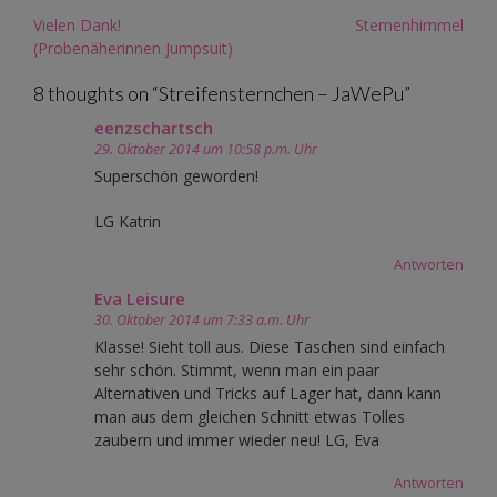
Post
Vielen Dank!
Sternenhimmel
navigation
(Probenäherinnen Jumpsuit)
8 thoughts on “
Streifensternchen – JaWePu
”
eenzschartsch
29. Oktober 2014 um 10:58 p.m. Uhr
Superschön geworden!
LG Katrin
Antworten
Eva Leisure
30. Oktober 2014 um 7:33 a.m. Uhr
Klasse! Sieht toll aus. Diese Taschen sind einfach
sehr schön. Stimmt, wenn man ein paar
Alternativen und Tricks auf Lager hat, dann kann
man aus dem gleichen Schnitt etwas Tolles
zaubern und immer wieder neu! LG, Eva
Antworten