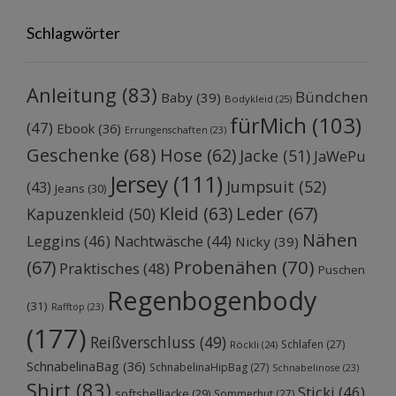
Schlagwörter
Anleitung
(83)
Bündchen
Baby
(39)
Bodykleid
(25)
fürMich
(103)
(47)
Ebook
(36)
Errungenschaften
(23)
Geschenke
(68)
Hose
(62)
Jacke
(51)
JaWePu
Jersey
(111)
Jumpsuit
(52)
(43)
Jeans
(30)
Kleid
(63)
Leder
(67)
Kapuzenkleid
(50)
Nähen
Leggins
(46)
Nachtwäsche
(44)
Nicky
(39)
Probenähen
(70)
(67)
Praktisches
(48)
Puschen
Regenbogenbody
(31)
Rafftop
(23)
(177)
Reißverschluss
(49)
Schlafen
(27)
Röckli
(24)
SchnabelinaBag
(36)
SchnabelinaHipBag
(27)
Schnabelinose
(23)
Shirt
(83)
Sticki
(46)
softshelljacke
(29)
Sommerhut
(27)