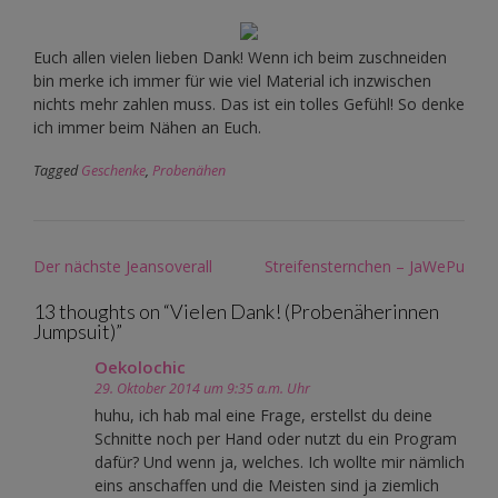
Euch allen vielen lieben Dank! Wenn ich beim zuschneiden
bin merke ich immer für wie viel Material ich inzwischen
nichts mehr zahlen muss. Das ist ein tolles Gefühl! So denke
ich immer beim Nähen an Euch.
Tagged
Geschenke
,
Probenähen
Post
Der nächste Jeansoverall
Streifensternchen – JaWePu
navigation
13 thoughts on “
Vielen Dank! (Probenäherinnen
Jumpsuit)
”
Oekolochic
29. Oktober 2014 um 9:35 a.m. Uhr
huhu, ich hab mal eine Frage, erstellst du deine
Schnitte noch per Hand oder nutzt du ein Program
dafür? Und wenn ja, welches. Ich wollte mir nämlich
eins anschaffen und die Meisten sind ja ziemlich