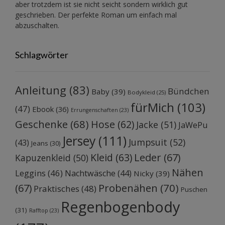
aber trotzdem ist sie nicht seicht sondern wirklich gut
geschrieben. Der perfekte Roman um einfach mal
abzuschalten.
Schlagwörter
Anleitung
(83)
Bündchen
Baby
(39)
Bodykleid
(25)
fürMich
(103)
(47)
Ebook
(36)
Errungenschaften
(23)
Geschenke
(68)
Hose
(62)
Jacke
(51)
JaWePu
Jersey
(111)
Jumpsuit
(52)
(43)
Jeans
(30)
Kleid
(63)
Leder
(67)
Kapuzenkleid
(50)
Nähen
Leggins
(46)
Nachtwäsche
(44)
Nicky
(39)
Probenähen
(70)
(67)
Praktisches
(48)
Puschen
Regenbogenbody
(31)
Rafftop
(23)