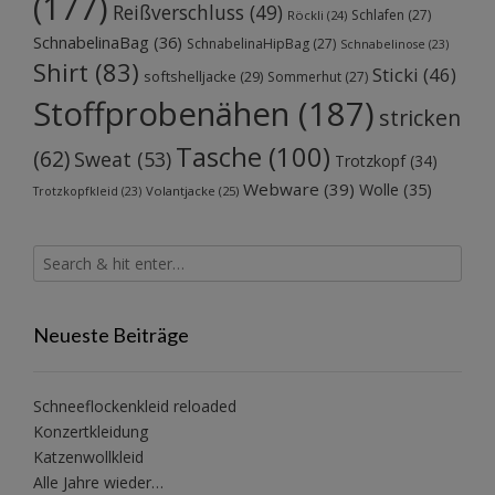
(177)
Reißverschluss
(49)
Schlafen
(27)
Röckli
(24)
SchnabelinaBag
(36)
SchnabelinaHipBag
(27)
Schnabelinose
(23)
Shirt
(83)
Sticki
(46)
softshelljacke
(29)
Sommerhut
(27)
Stoffprobenähen
(187)
stricken
Tasche
(100)
(62)
Sweat
(53)
Trotzkopf
(34)
Webware
(39)
Wolle
(35)
Volantjacke
(25)
Trotzkopfkleid
(23)
Neueste Beiträge
Schneeflockenkleid reloaded
Konzertkleidung
Katzenwollkleid
Alle Jahre wieder…