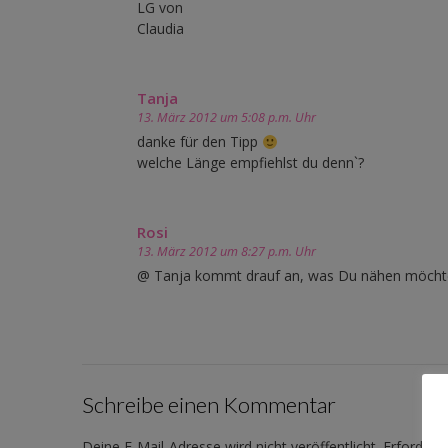
LG von
Claudia
Tanja
13. März 2012 um 5:08 p.m. Uhr
danke für den Tipp
welche Länge empfiehlst du denn`?
Rosi
13. März 2012 um 8:27 p.m. Uhr
@ Tanja kommt drauf an, was Du nähen möcht
Schreibe einen Kommentar
Deine E-Mail-Adresse wird nicht veröffentlicht.
Erforderli