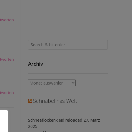
tworten
tworten
Archiv
Archiv
tworten
Schnabelinas Welt
Schneeflockenkleid reloaded
27. März
2025