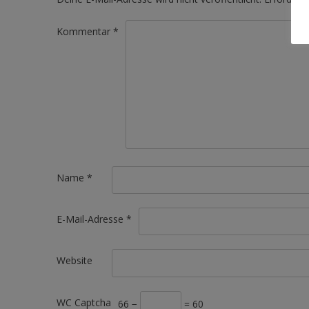
Kommentar
*
Name
*
E-Mail-Adresse
*
Website
WC Captcha
66 −
= 60