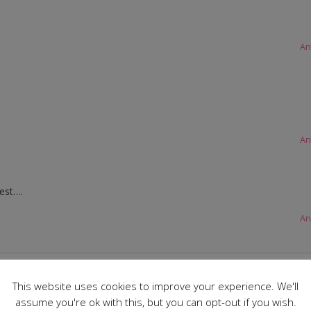
An
An
est….
An
This website uses cookies to improve your experience. We'll
assume you're ok with this, but you can opt-out if you wish.
che Felder sind mit
*
markiert