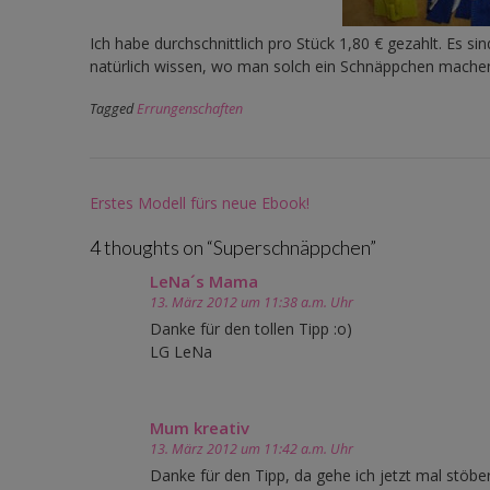
Ich habe durchschnittlich pro Stück 1,80 € gezahlt. Es sind
natürlich wissen, wo man solch ein Schnäppchen mache
Tagged
Errungenschaften
Post
Erstes Modell fürs neue Ebook!
navigation
4 thoughts on “
Superschnäppchen
”
LeNa´s Mama
13. März 2012 um 11:38 a.m. Uhr
Danke für den tollen Tipp :o)
LG LeNa
Mum kreativ
13. März 2012 um 11:42 a.m. Uhr
Danke für den Tipp, da gehe ich jetzt mal stöbern