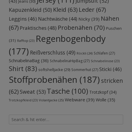
Jumpsuit
(52)
(43)
Jeans
(30)
Kleid
(63)
Leder
(67)
Kapuzenkleid
(50)
Nähen
Leggins
(46)
Nachtwäsche
(44)
Nicky
(39)
Probenähen
(70)
(67)
Praktisches
(48)
Puschen
Regenbogenbody
(31)
Rafftop
(23)
(177)
Reißverschluss
(49)
Schlafen
(27)
Röckli
(24)
SchnabelinaBag
(36)
SchnabelinaHipBag
(27)
Schnabelinose
(23)
Shirt
(83)
Sticki
(46)
softshelljacke
(29)
Sommerhut
(27)
Stoffprobenähen
(187)
stricken
Tasche
(100)
(62)
Sweat
(53)
Trotzkopf
(34)
Webware
(39)
Wolle
(35)
Volantjacke
(25)
Trotzkopfkleid
(23)