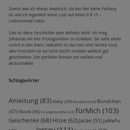
Zuerst war ich etwas skeptisch, da das hier keine Fantasy
ist und ich eigentlich keine Lust auf einen 0 8 15 –
Liebesroman hatte.
Das ist diese Geschichte aber definitiv nicht. Ich mag
Johannas Art ihre Protagonisten zu schildern. Sie zieht einen
sofort in den Bann. Natürlich ist das hier eher leichte Kost,
aber trotzdem ist sie nicht seicht sondern wirklich gut
geschrieben. Der perfekte Roman um einfach mal
abzuschalten.
Schlagwörter
Anleitung
(83)
Bündchen
Baby
(39)
Bodykleid
(25)
fürMich
(103)
(47)
Ebook
(36)
Errungenschaften
(23)
Geschenke
(68)
Hose
(62)
Jacke
(51)
JaWePu
Jersey
(111)