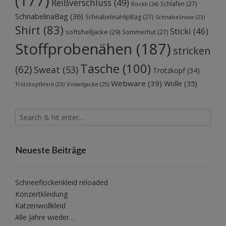
(177)
Reißverschluss
(49)
Schlafen
(27)
Röckli
(24)
SchnabelinaBag
(36)
SchnabelinaHipBag
(27)
Schnabelinose
(23)
Shirt
(83)
Sticki
(46)
softshelljacke
(29)
Sommerhut
(27)
Stoffprobenähen
(187)
stricken
Tasche
(100)
(62)
Sweat
(53)
Trotzkopf
(34)
Webware
(39)
Wolle
(35)
Volantjacke
(25)
Trotzkopfkleid
(23)
Neueste Beiträge
Schneeflockenkleid reloaded
Konzertkleidung
Katzenwollkleid
Alle Jahre wieder…