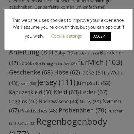
aber trotzdem ist sie nicht seicht sondern wirklich gut
geschrieben. Der perfekte Roman um einfach mal
abzuschalten.
This website uses cookies to improve your experience.
We'll assume you're ok with this, but you can opt-out if
Schlagwörter
you wish.
Cookie settings
ACCEPT
Anleitung
(83)
Bündchen
Baby
(39)
Bodykleid
(25)
fürMich
(103)
(47)
Ebook
(36)
Errungenschaften
(23)
Geschenke
(68)
Hose
(62)
Jacke
(51)
JaWePu
Jersey
(111)
Jumpsuit
(52)
(43)
Jeans
(30)
Kleid
(63)
Leder
(67)
Kapuzenkleid
(50)
Nähen
Leggins
(46)
Nachtwäsche
(44)
Nicky
(39)
Probenähen
(70)
(67)
Praktisches
(48)
Puschen
Regenbogenbody
(31)
Rafftop
(23)