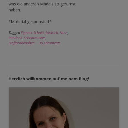
was die anderen Mädels so gerumst
haben.
*Material gesponstert*
Tagged
Eigener Schnitt
,
fürMich
,
Hose
,
Interlock
,
Schnittmuster
,
Stoffprobenähen
30 Comments
Herzlich willkommen auf meinem Blog!