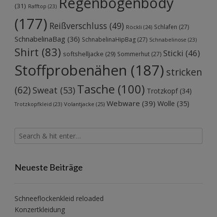
Regenbogenbody
(31)
Rafftop
(23)
(177)
Reißverschluss
(49)
Schlafen
(27)
Röckli
(24)
SchnabelinaBag
(36)
SchnabelinaHipBag
(27)
Schnabelinose
(23)
Shirt
(83)
Sticki
(46)
softshelljacke
(29)
Sommerhut
(27)
Stoffprobenähen
(187)
stricken
Tasche
(100)
(62)
Sweat
(53)
Trotzkopf
(34)
Webware
(39)
Wolle
(35)
Volantjacke
(25)
Trotzkopfkleid
(23)
Neueste Beiträge
Schneeflockenkleid reloaded
Konzertkleidung