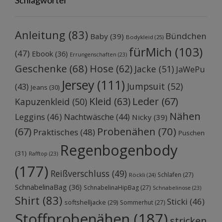
Anleitung
(83)
Bündchen
Baby
(39)
Bodykleid
(25)
fürMich
(103)
(47)
Ebook
(36)
Errungenschaften
(23)
Geschenke
(68)
Hose
(62)
Jacke
(51)
JaWePu
Jersey
(111)
Jumpsuit
(52)
(43)
Jeans
(30)
Kleid
(63)
Leder
(67)
Kapuzenkleid
(50)
Nähen
Leggins
(46)
Nachtwäsche
(44)
Nicky
(39)
Probenähen
(70)
(67)
Praktisches
(48)
Puschen
Regenbogenbody
(31)
Rafftop
(23)
(177)
Reißverschluss
(49)
Schlafen
(27)
Röckli
(24)
SchnabelinaBag
(36)
SchnabelinaHipBag
(27)
Schnabelinose
(23)
Shirt
(83)
Sticki
(46)
softshelljacke
(29)
Sommerhut
(27)
Stoffprobenähen
(187)
stricken