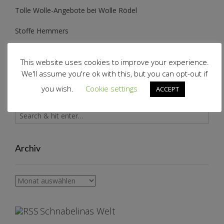
Tolle Wolle-Angebote bei Wolle Rödel
Stoffe Hemmers
This website uses cookies to improve your experience.
We'll assume you're ok with this, but you can opt-out if
you wish.
Cookie settings
ACCEPT
Archiv
Archiv
Schnabelinas Welt