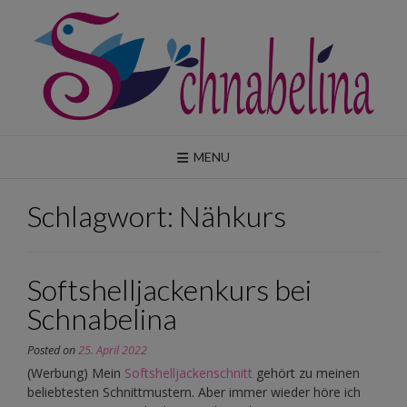
Skip
to
content
MENU
Schlagwort:
Nähkurs
Softshelljackenkurs bei
Schnabelina
Posted on
25. April 2022
(Werbung) Mein
Softshelljackenschnitt
gehört zu meinen
beliebtesten Schnittmustern. Aber immer wieder höre ich