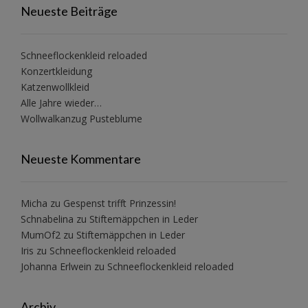
Neueste Beiträge
Schneeflockenkleid reloaded
Konzertkleidung
Katzenwollkleid
Alle Jahre wieder…
Wollwalkanzug Pusteblume
Neueste Kommentare
Micha
zu
Gespenst trifft Prinzessin!
Schnabelina
zu
Stiftemäppchen in Leder
MumOf2
zu
Stiftemäppchen in Leder
Iris
zu
Schneeflockenkleid reloaded
Johanna Erlwein
zu
Schneeflockenkleid reloaded
Archiv