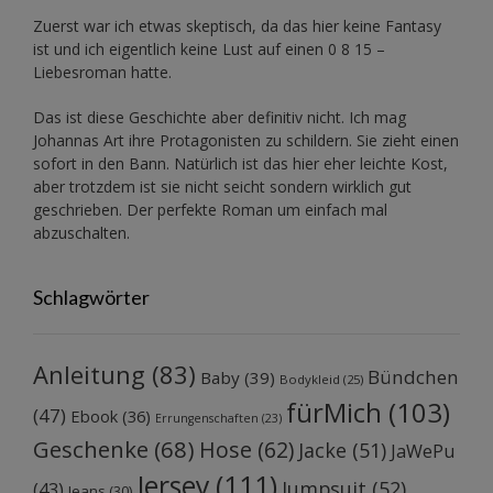
Zuerst war ich etwas skeptisch, da das hier keine Fantasy
ist und ich eigentlich keine Lust auf einen 0 8 15 –
Liebesroman hatte.
Das ist diese Geschichte aber definitiv nicht. Ich mag
Johannas Art ihre Protagonisten zu schildern. Sie zieht einen
sofort in den Bann. Natürlich ist das hier eher leichte Kost,
aber trotzdem ist sie nicht seicht sondern wirklich gut
geschrieben. Der perfekte Roman um einfach mal
abzuschalten.
Schlagwörter
Anleitung
(83)
Bündchen
Baby
(39)
Bodykleid
(25)
fürMich
(103)
(47)
Ebook
(36)
Errungenschaften
(23)
Geschenke
(68)
Hose
(62)
Jacke
(51)
JaWePu
Jersey
(111)
Jumpsuit
(52)
(43)
Jeans
(30)