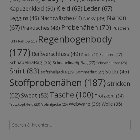
Kleid
(63)
Leder
(67)
Kapuzenkleid
(50)
Nähen
Leggins
(46)
Nachtwäsche
(44)
Nicky
(39)
Probenähen
(70)
(67)
Praktisches
(48)
Puschen
Regenbogenbody
(31)
Rafftop
(23)
(177)
Reißverschluss
(49)
Schlafen
(27)
Röckli
(24)
SchnabelinaBag
(36)
SchnabelinaHipBag
(27)
Schnabelinose
(23)
Shirt
(83)
Sticki
(46)
softshelljacke
(29)
Sommerhut
(27)
Stoffprobenähen
(187)
stricken
Tasche
(100)
(62)
Sweat
(53)
Trotzkopf
(34)
Webware
(39)
Wolle
(35)
Volantjacke
(25)
Trotzkopfkleid
(23)