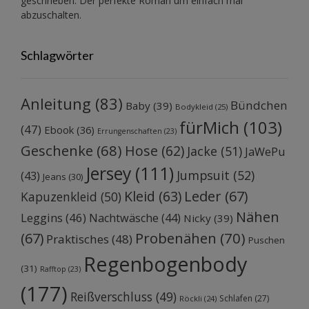
geschrieben. Der perfekte Roman um einfach mal
abzuschalten.
Schlagwörter
Anleitung
(83)
Bündchen
Baby
(39)
Bodykleid
(25)
fürMich
(103)
(47)
Ebook
(36)
Errungenschaften
(23)
Geschenke
(68)
Hose
(62)
Jacke
(51)
JaWePu
Jersey
(111)
Jumpsuit
(52)
(43)
Jeans
(30)
Kleid
(63)
Leder
(67)
Kapuzenkleid
(50)
Nähen
Leggins
(46)
Nachtwäsche
(44)
Nicky
(39)
Probenähen
(70)
(67)
Praktisches
(48)
Puschen
Regenbogenbody
(31)
Rafftop
(23)
(177)
Reißverschluss
(49)
Schlafen
(27)
Röckli
(24)