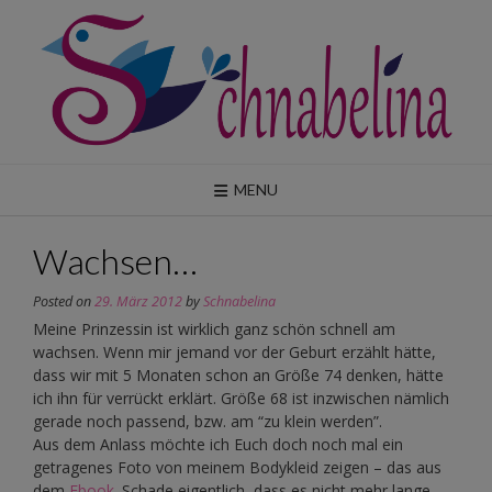
Skip
to
content
MENU
Wachsen…
Posted on
29. März 2012
by
Schnabelina
Meine Prinzessin ist wirklich ganz schön schnell am
wachsen. Wenn mir jemand vor der Geburt erzählt hätte,
dass wir mit 5 Monaten schon an Größe 74 denken, hätte
ich ihn für verrückt erklärt. Größe 68 ist inzwischen nämlich
gerade noch passend, bzw. am “zu klein werden”.
Aus dem Anlass möchte ich Euch doch noch mal ein
getragenes Foto von meinem Bodykleid zeigen – das aus
dem
Ebook
. Schade eigentlich, dass es nicht mehr lange