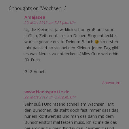
navigation
6 thoughts on “
Wachsen…
”
Amajasea
29. März 2012 um 7:27 p.m. Uhr
Ui, die Kleine ist ja wirklich schon groß und sooo
süß! Ja, Zeit rennt…als ich Deinen Blog entdeckte,
war sie gerade erst in Deinem Bauch
Im ersten
Jahr passiert so viel bei den Kleinen. Jeden Tag gibt
es was Neues zu entdecken ;-)Alles Gute weiterhin
für Euch!
GLG Annett
Antworten
www.Naehsprotte.de
29. März 2012 um 8:30 p.m. Uhr
Sehr süß ! Und rasend schnell am Wachsen ! Mit
den Bündchen, da steht doch fast immer dass das
nur ein Richtwert ist und man das dann mit dem
Bündchenstoff mal testen muss. Ich schneide das
neuerdings für mein Kind pi mal Daumen zu und