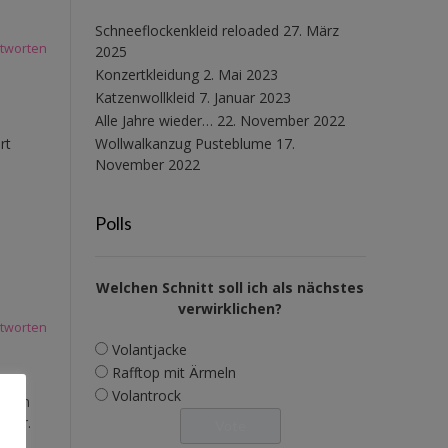
Schneeflockenkleid reloaded
27. März
tworten
2025
Konzertkleidung
2. Mai 2023
Katzenwollkleid
7. Januar 2023
Alle Jahre wieder…
22. November 2022
Wollwalkanzug Pusteblume
17.
rt
November 2022
n
Polls
Welchen Schnitt soll ich als nächstes
verwirklichen?
tworten
Volantjacke
Rafftop mit Ärmeln
Volantrock
al in
 vor.