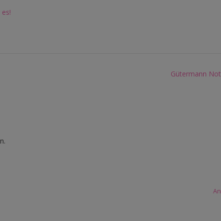
 es!
Gütermann Notti
n.
An