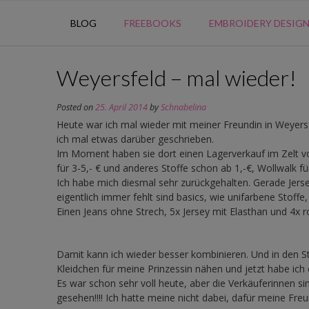
BLOG
FREEBOOKS
EMBROIDERY DESIG
Weyersfeld – mal wieder!
Posted on
25. April 2014
by
Schnabelina
Heute war ich mal wieder mit meiner Freundin in Weyersf
ich mal etwas darüber geschrieben.
Im Moment haben sie dort einen Lagerverkauf im Zelt 
für 3-5,- € und anderes Stoffe schon ab 1,-€, Wollwalk für
Ich habe mich diesmal sehr zurückgehalten. Gerade Je
eigentlich immer fehlt sind basics, wie unifarbene Stof
Einen Jeans ohne Strech, 5x Jersey mit Elasthan und 4x 
Damit kann ich wieder besser kombinieren. Und in den Stre
Kleidchen für meine Prinzessin nähen und jetzt habe ich
Es war schon sehr voll heute, aber die Verkäuferinnen s
gesehen!!!! Ich hatte meine nicht dabei, dafür meine Fre