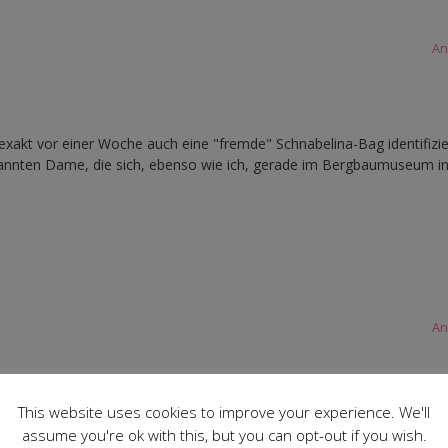
An
 exakt vor einer Woche auch eine "fremde" Schnabelina-Bag identifizie
ekannten Dame, die sich, ebenso wie ich, gerade im Bergbaumuseum i
An
 ich auch einen Bericht über Weyersfeld geschrieben und wollte jetzt m
This website uses cookies to improve your experience. We'll
ich dir gehört. Sowohl du als auch die Tasche kamen mir sehr bekannt
assume you're ok with this, but you can opt-out if you wish.
ich dachte, es wäre deine Schwester.