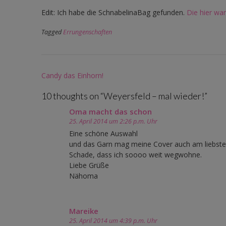
Edit: Ich habe die SchnabelinaBag gefunden.
Die hier war
Tagged
Errungenschaften
Post
Candy das Einhorn!
navigation
10 thoughts on “
Weyersfeld – mal wieder!
”
Oma macht das schon
25. April 2014 um 2:26 p.m. Uhr
Eine schöne Auswahl
und das Garn mag meine Cover auch am liebste
Schade, dass ich soooo weit wegwohne.
Liebe Grüße
Nähoma
Mareike
25. April 2014 um 4:39 p.m. Uhr