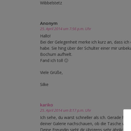
Wibbelstetz
Anonym
25. April 2014 um 7:56 p.m. Uhr
Hallo!
Bei der Gelegenheit merke ich kurz an, dass ich
habe. Sie hing über der Schulter einer mir unb
Bochum aufhielt.
Fand ich toll 🙂
Viele Grüße,
Silke
kariko
25. April 2014 um 8:17 p.m. Uhr
Ich sehe, du warst schneller als ich. Gerade hab
deiner Galerie nachschauen, ob die Tasche wirkl
Deine Freundin sieht dir übrigens sehr ähnlich, 