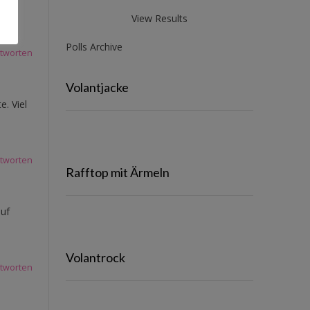
View Results
Polls Archive
tworten
Volantjacke
. Viel
tworten
Rafftop mit Ärmeln
auf
Volantrock
tworten