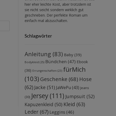
hier eher leichte Kost, aber trotzdem ist
sie nicht seicht sondern wirklich gut
geschrieben. Der perfekte Roman um
einfach mal abzuschalten.
Schlagwörter
Anleitung
(83)
Baby
(39)
Bündchen
(47)
Ebook
Bodykleid
(25)
fürMich
(36)
Errungenschaften
(23)
(103)
Geschenke
(68)
Hose
(62)
Jacke
(51)
JaWePu
(43)
Jeans
Jersey
(111)
Jumpsuit
(52)
(30)
Kleid
(63)
Kapuzenkleid
(50)
Leder
(67)
Leggins
(46)