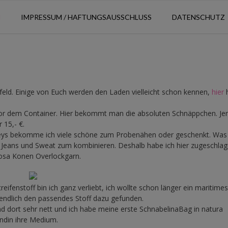
N
IMPRESSUM / HAFTUNGSAUSSCHLUSS
DATENSCHUTZ
eld. Einige von Euch werden den Laden vielleicht schon kennen,
hier
vor dem Container. Hier bekommt man die absoluten Schnäppchen. Je
 15,- €.
rseys bekomme ich viele schöne zum Probenähen oder geschenkt. Was
fe, Jeans und Sweat zum kombinieren. Deshalb habe ich hier zugeschlag
rosa Konen Overlockgarn.
ifenstoff bin ich ganz verliebt, ich wollte schon länger ein maritimes
 endlich den passendes Stoff dazu gefunden.
ind dort sehr nett und ich habe meine erste SchnabelinaBag in natura
undin ihre Medium.