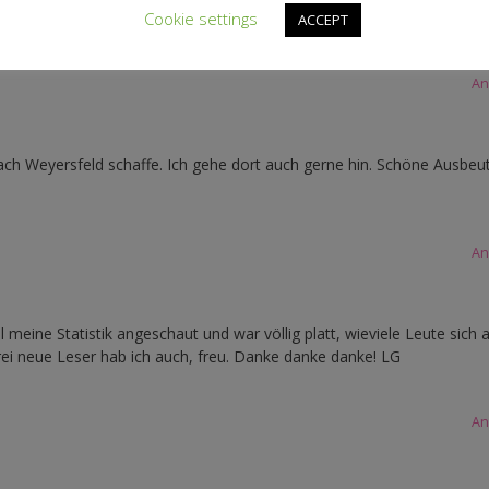
Cookie settings
ACCEPT
An
ch Weyersfeld schaffe. Ich gehe dort auch gerne hin. Schöne Ausbeute
An
 meine Statistik angeschaut und war völlig platt, wieviele Leute sich 
rei neue Leser hab ich auch, freu. Danke danke danke! LG
An