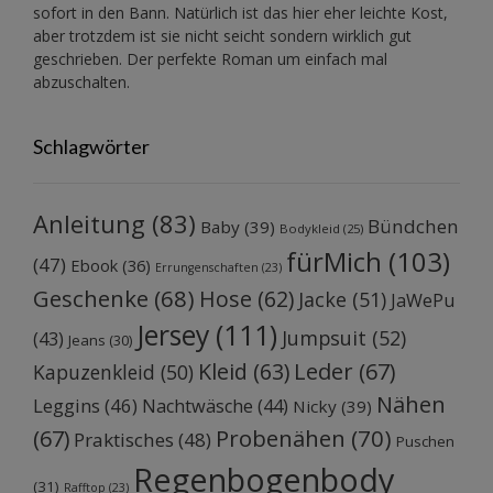
sofort in den Bann. Natürlich ist das hier eher leichte Kost,
aber trotzdem ist sie nicht seicht sondern wirklich gut
geschrieben. Der perfekte Roman um einfach mal
abzuschalten.
Schlagwörter
Anleitung
(83)
Bündchen
Baby
(39)
Bodykleid
(25)
fürMich
(103)
(47)
Ebook
(36)
Errungenschaften
(23)
Geschenke
(68)
Hose
(62)
Jacke
(51)
JaWePu
Jersey
(111)
Jumpsuit
(52)
(43)
Jeans
(30)
Kleid
(63)
Leder
(67)
Kapuzenkleid
(50)
Nähen
Leggins
(46)
Nachtwäsche
(44)
Nicky
(39)
Probenähen
(70)
(67)
Praktisches
(48)
Puschen
Regenbogenbody
(31)
Rafftop
(23)