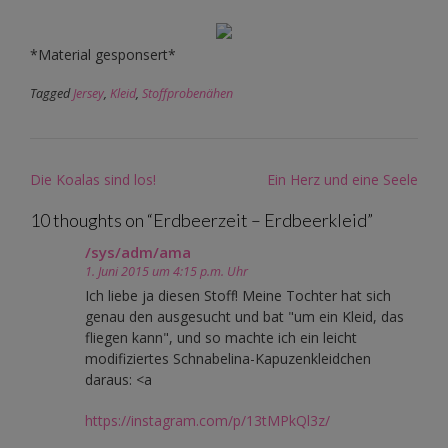
*Material gesponsert*
Tagged
Jersey
,
Kleid
,
Stoffprobenähen
Post
Die Koalas sind los!
Ein Herz und eine Seele
navigation
10 thoughts on “
Erdbeerzeit – Erdbeerkleid
”
/sys/adm/ama
1. Juni 2015 um 4:15 p.m. Uhr
Ich liebe ja diesen Stoff! Meine Tochter hat sich
genau den ausgesucht und bat "um ein Kleid, das
fliegen kann", und so machte ich ein leicht
modifiziertes Schnabelina-Kapuzenkleidchen
daraus: <a
https://instagram.com/p/13tMPkQl3z/