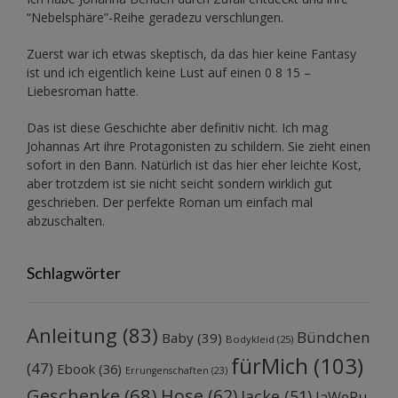
“Nebelsphäre”-Reihe
geradezu verschlungen.
Zuerst war ich etwas skeptisch, da das hier keine Fantasy
ist und ich eigentlich keine Lust auf einen 0 8 15 –
Liebesroman hatte.
Das ist diese Geschichte aber definitiv nicht. Ich mag
Johannas Art ihre Protagonisten zu schildern. Sie zieht einen
sofort in den Bann. Natürlich ist das hier eher leichte Kost,
aber trotzdem ist sie nicht seicht sondern wirklich gut
geschrieben. Der perfekte Roman um einfach mal
abzuschalten.
Schlagwörter
Anleitung
(83)
Bündchen
Baby
(39)
Bodykleid
(25)
fürMich
(103)
(47)
Ebook
(36)
Errungenschaften
(23)
Geschenke
(68)
Hose
(62)
Jacke
(51)
JaWePu