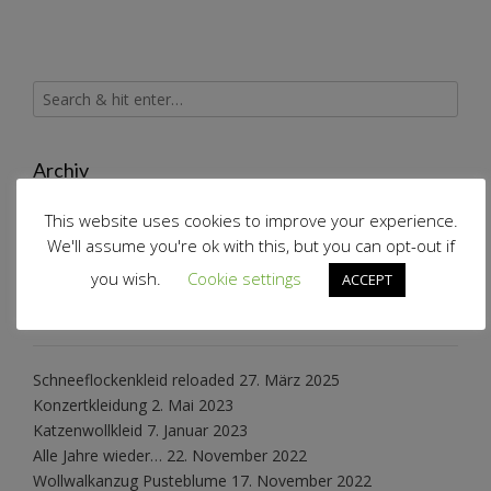
Archiv
This website uses cookies to improve your experience.
Archiv
We'll assume you're ok with this, but you can opt-out if
you wish.
Cookie settings
ACCEPT
Schnabelinas Welt
Schneeflockenkleid reloaded
27. März 2025
Konzertkleidung
2. Mai 2023
Katzenwollkleid
7. Januar 2023
Alle Jahre wieder…
22. November 2022
Wollwalkanzug Pusteblume
17. November 2022