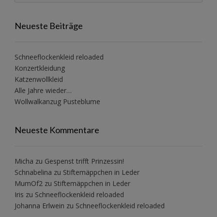
Neueste Beiträge
Schneeflockenkleid reloaded
Konzertkleidung
Katzenwollkleid
Alle Jahre wieder…
Wollwalkanzug Pusteblume
Neueste Kommentare
Micha
zu
Gespenst trifft Prinzessin!
Schnabelina
zu
Stiftemäppchen in Leder
MumOf2
zu
Stiftemäppchen in Leder
Iris
zu
Schneeflockenkleid reloaded
Johanna Erlwein
zu
Schneeflockenkleid reloaded