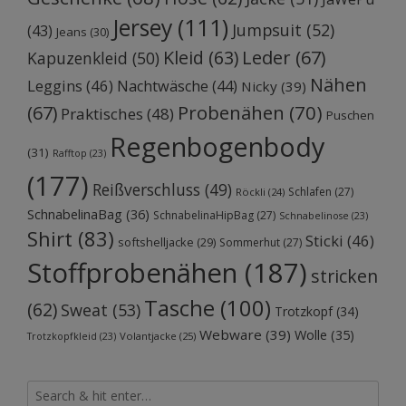
Jersey
(111)
Jumpsuit
(52)
(43)
Jeans
(30)
Kleid
(63)
Leder
(67)
Kapuzenkleid
(50)
Nähen
Leggins
(46)
Nachtwäsche
(44)
Nicky
(39)
Probenähen
(70)
(67)
Praktisches
(48)
Puschen
Regenbogenbody
(31)
Rafftop
(23)
(177)
Reißverschluss
(49)
Schlafen
(27)
Röckli
(24)
SchnabelinaBag
(36)
SchnabelinaHipBag
(27)
Schnabelinose
(23)
Shirt
(83)
Sticki
(46)
softshelljacke
(29)
Sommerhut
(27)
Stoffprobenähen
(187)
stricken
Tasche
(100)
(62)
Sweat
(53)
Trotzkopf
(34)
Webware
(39)
Wolle
(35)
Volantjacke
(25)
Trotzkopfkleid
(23)