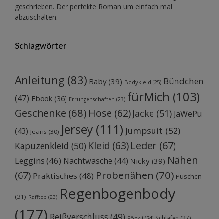
geschrieben. Der perfekte Roman um einfach mal
abzuschalten.
Schlagwörter
Anleitung
(83)
Bündchen
Baby
(39)
Bodykleid
(25)
fürMich
(103)
(47)
Ebook
(36)
Errungenschaften
(23)
Geschenke
(68)
Hose
(62)
Jacke
(51)
JaWePu
Jersey
(111)
Jumpsuit
(52)
(43)
Jeans
(30)
Kleid
(63)
Leder
(67)
Kapuzenkleid
(50)
Nähen
Leggins
(46)
Nachtwäsche
(44)
Nicky
(39)
Probenähen
(70)
(67)
Praktisches
(48)
Puschen
Regenbogenbody
(31)
Rafftop
(23)
(177)
Reißverschluss
(49)
Schlafen
(27)
Röckli
(24)