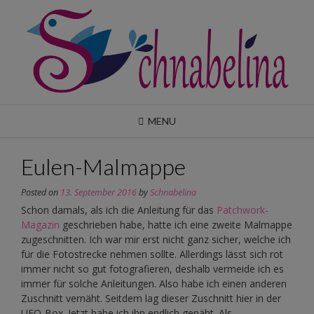
Skip
to
content
MENU
Eulen-Malmappe
Posted on
13. September 2016
by
Schnabelina
Schon damals, als ich die Anleitung für das
Patchwork-
Magazin
geschrieben habe, hatte ich eine zweite Malmappe
zugeschnitten. Ich war mir erst nicht ganz sicher, welche ich
für die Fotostrecke nehmen sollte. Allerdings lässt sich rot
immer nicht so gut fotografieren, deshalb vermeide ich es
immer für solche Anleitungen. Also habe ich einen anderen
Zuschnitt vernäht. Seitdem lag dieser Zuschnitt hier in der
UFO-Box. Jetzt habe ich ihn endlich genäht. Als