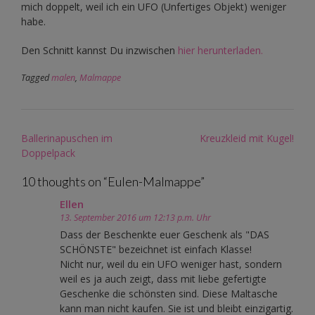
mich doppelt, weil ich ein UFO (Unfertiges Objekt) weniger
habe.
Den Schnitt kannst Du inzwischen
hier herunterladen.
Tagged
malen
,
Malmappe
Post
Ballerinapuschen im
Kreuzkleid mit Kugel!
navigation
Doppelpack
10 thoughts on “
Eulen-Malmappe
”
Ellen
13. September 2016 um 12:13 p.m. Uhr
Dass der Beschenkte euer Geschenk als "DAS
SCHÖNSTE" bezeichnet ist einfach Klasse!
Nicht nur, weil du ein UFO weniger hast, sondern
weil es ja auch zeigt, dass mit liebe gefertigte
Geschenke die schönsten sind. Diese Maltasche
kann man nicht kaufen. Sie ist und bleibt einzigartig.