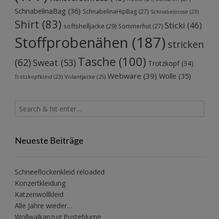
SchnabelinaBag
(36)
SchnabelinaHipBag
(27)
Schnabelinose
(23)
Shirt
(83)
Sticki
(46)
softshelljacke
(29)
Sommerhut
(27)
Stoffprobenähen
(187)
stricken
Tasche
(100)
(62)
Sweat
(53)
Trotzkopf
(34)
Webware
(39)
Wolle
(35)
Volantjacke
(25)
Trotzkopfkleid
(23)
Neueste Beiträge
Schneeflockenkleid reloaded
Konzertkleidung
Katzenwollkleid
Alle Jahre wieder…
Wollwalkanzug Pusteblume