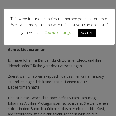
This website uses cookies to improve your experience.
Auf meinem Ebookreader…
We'll assume you're ok with this, but you can opt-out if
you wish.
Cookie settings
ACCEPT
Genre: Liebesroman
Ich habe Johanna Benden durch Zufall entdeckt und ihre
“Nebelsphäre”-Reihe
geradezu verschlungen.
Zuerst war ich etwas skeptisch, da das hier keine Fantasy
ist und ich eigentlich keine Lust auf einen 0 8 15 –
Liebesroman hatte.
Das ist diese Geschichte aber definitiv nicht. Ich mag
Johannas Art ihre Protagonisten zu schildern. Sie zieht einen
sofort in den Bann. Natürlich ist das hier eher leichte Kost,
aber trotzdem ist sie nicht seicht sondern wirklich gut