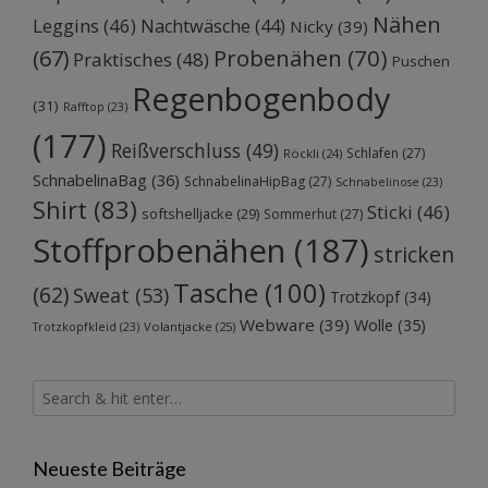
Nähen
Leggins
(46)
Nachtwäsche
(44)
Nicky
(39)
Probenähen
(70)
(67)
Praktisches
(48)
Puschen
Regenbogenbody
(31)
Rafftop
(23)
(177)
Reißverschluss
(49)
Schlafen
(27)
Röckli
(24)
SchnabelinaBag
(36)
SchnabelinaHipBag
(27)
Schnabelinose
(23)
Shirt
(83)
Sticki
(46)
softshelljacke
(29)
Sommerhut
(27)
Stoffprobenähen
(187)
stricken
Tasche
(100)
(62)
Sweat
(53)
Trotzkopf
(34)
Webware
(39)
Wolle
(35)
Volantjacke
(25)
Trotzkopfkleid
(23)
Neueste Beiträge