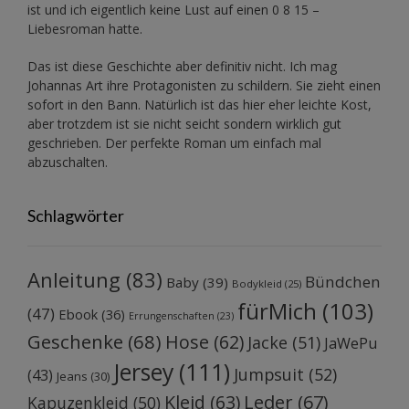
ist und ich eigentlich keine Lust auf einen 0 8 15 –
Liebesroman hatte.
Das ist diese Geschichte aber definitiv nicht. Ich mag
Johannas Art ihre Protagonisten zu schildern. Sie zieht einen
sofort in den Bann. Natürlich ist das hier eher leichte Kost,
aber trotzdem ist sie nicht seicht sondern wirklich gut
geschrieben. Der perfekte Roman um einfach mal
abzuschalten.
Schlagwörter
Anleitung
(83)
Bündchen
Baby
(39)
Bodykleid
(25)
fürMich
(103)
(47)
Ebook
(36)
Errungenschaften
(23)
Geschenke
(68)
Hose
(62)
Jacke
(51)
JaWePu
Jersey
(111)
Jumpsuit
(52)
(43)
Jeans
(30)
Kleid
(63)
Leder
(67)
Kapuzenkleid
(50)