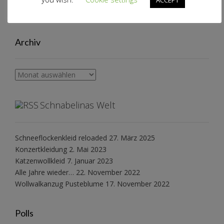
ACCEPT
Archiv
Archiv
Schnabelinas Welt
Schneeflockenkleid reloaded
27. März 2025
Konzertkleidung
2. Mai 2023
Katzenwollkleid
7. Januar 2023
Alle Jahre wieder…
22. November 2022
Wollwalkanzug Pusteblume
17. November 2022
Polls