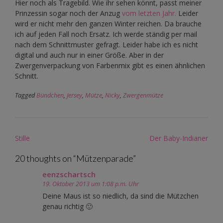
Hier noch als Tragebild. Wie ihr sehen könnt, passt meiner
Prinzessin sogar noch der Anzug
vom letzten Jahr.
Leider
wird er nicht mehr den ganzen Winter reichen. Da brauche
ich auf jeden Fall noch Ersatz. Ich werde ständig per mail
nach dem Schnittmuster gefragt. Leider habe ich es nicht
digital und auch nur in einer Größe. Aber in der
Zwergenverpackung von Farbenmix gibt es einen ähnlichen
Schnitt.
Tagged
Bündchen
,
Jersey
,
Mütze
,
Nicky
,
Zwergenmütze
Post
Stille
Der Baby-Indianer
navigation
20 thoughts on “
Mützenparade
”
eenzschartsch
19. Oktober 2013 um 1:08 p.m. Uhr
Deine Maus ist so niedlich, da sind die Mützchen
genau richtig 🙂