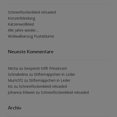
Schneeflockenkleid reloaded
Konzertkleidung
Katzenwollkleid
Alle Jahre wieder…
Wollwalkanzug Pusteblume
Neueste Kommentare
Micha
zu
Gespenst trifft Prinzessin!
Schnabelina
zu
Stiftemäppchen in Leder
MumOf2
zu
Stiftemäppchen in Leder
Iris
zu
Schneeflockenkleid reloaded
Johanna Erlwein
zu
Schneeflockenkleid reloaded
Archiv