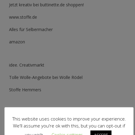
Jetzt kreativ bei buttinette.de shoppen!
www.stoffe.de
Alles für Selbermacher
amazon
idee. Creativmarkt
Tolle Wolle-Angebote bei Wolle Rödel
Stoffe Hemmers
This website uses cookies to improve your experience.
We'll assume you're ok with this, but you can opt-out if
you wish.
Cookie settings