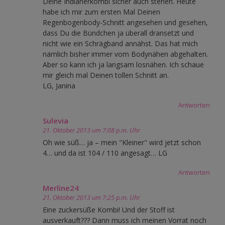
Deine Indianerkombi sicher auch stehen. Heute
habe ich mir zum ersten Mal Deinen
Regenbogenbody-Schnitt angesehen und gesehen,
dass Du die Bündchen ja überall dransetzt und
nicht wie ein Schrägband annähst. Das hat mich
nämlich bisher immer vom Bodynähen abgehalten.
Aber so kann ich ja langsam losnähen. Ich schaue
mir gleich mal Deinen tollen Schnitt an.
LG, Janina
Antworten
Sulevia
21. Oktober 2013 um 7:08 p.m. Uhr
Oh wie süß… ja – mein "Kleiner" wird jetzt schon
4… und da ist 104 / 110 angesagt… LG
Antworten
Merline24
21. Oktober 2013 um 7:25 p.m. Uhr
Eine zuckersüße Kombi! Und der Stoff ist
ausverkauft??? Dann muss ich meinen Vorrat noch