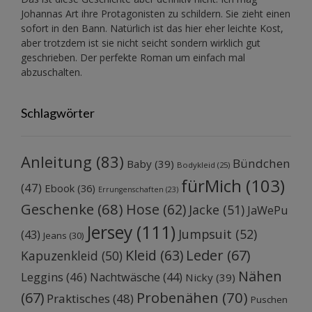
Johannas Art ihre Protagonisten zu schildern. Sie zieht einen
sofort in den Bann. Natürlich ist das hier eher leichte Kost,
aber trotzdem ist sie nicht seicht sondern wirklich gut
geschrieben. Der perfekte Roman um einfach mal
abzuschalten.
Schlagwörter
Anleitung
(83)
Bündchen
Baby
(39)
Bodykleid
(25)
fürMich
(103)
(47)
Ebook
(36)
Errungenschaften
(23)
Geschenke
(68)
Hose
(62)
Jacke
(51)
JaWePu
Jersey
(111)
Jumpsuit
(52)
(43)
Jeans
(30)
Kleid
(63)
Leder
(67)
Kapuzenkleid
(50)
Nähen
Leggins
(46)
Nachtwäsche
(44)
Nicky
(39)
Probenähen
(70)
(67)
Praktisches
(48)
Puschen