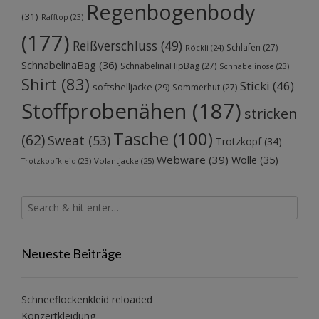
Regenbogenbody
(31)
Rafftop
(23)
(177)
Reißverschluss
(49)
Schlafen
(27)
Röckli
(24)
SchnabelinaBag
(36)
SchnabelinaHipBag
(27)
Schnabelinose
(23)
Shirt
(83)
Sticki
(46)
softshelljacke
(29)
Sommerhut
(27)
Stoffprobenähen
(187)
stricken
Tasche
(100)
(62)
Sweat
(53)
Trotzkopf
(34)
Webware
(39)
Wolle
(35)
Volantjacke
(25)
Trotzkopfkleid
(23)
Neueste Beiträge
Schneeflockenkleid reloaded
Konzertkleidung