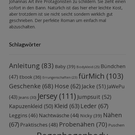
Johannas Art ihre Protagonisten zu schildern. Sie zieht einen
sofort in den Bann. Natürlich ist das hier eher leichte Kost,
aber trotzdem ist sie nicht seicht sondern wirklich gut
geschrieben. Der perfekte Roman um einfach mal
abzuschalten.
Schlagwörter
Anleitung
(83)
Bündchen
Baby
(39)
Bodykleid
(25)
fürMich
(103)
(47)
Ebook
(36)
Errungenschaften
(23)
Geschenke
(68)
Hose
(62)
Jacke
(51)
JaWePu
Jersey
(111)
Jumpsuit
(52)
(43)
Jeans
(30)
Kleid
(63)
Leder
(67)
Kapuzenkleid
(50)
Nähen
Leggins
(46)
Nachtwäsche
(44)
Nicky
(39)
Probenähen
(70)
(67)
Praktisches
(48)
Puschen