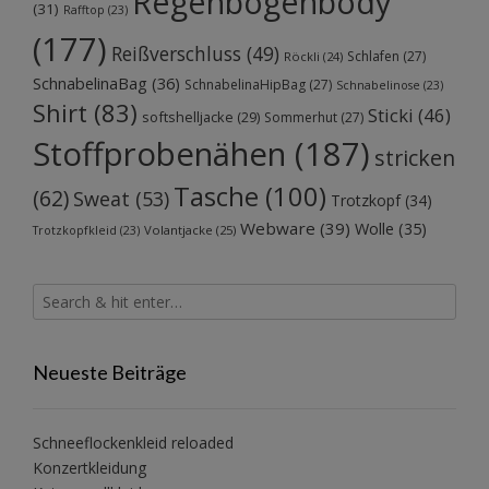
Regenbogenbody
(31)
Rafftop
(23)
(177)
Reißverschluss
(49)
Schlafen
(27)
Röckli
(24)
SchnabelinaBag
(36)
SchnabelinaHipBag
(27)
Schnabelinose
(23)
Shirt
(83)
Sticki
(46)
softshelljacke
(29)
Sommerhut
(27)
Stoffprobenähen
(187)
stricken
Tasche
(100)
(62)
Sweat
(53)
Trotzkopf
(34)
Webware
(39)
Wolle
(35)
Volantjacke
(25)
Trotzkopfkleid
(23)
Neueste Beiträge
Schneeflockenkleid reloaded
Konzertkleidung