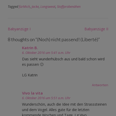
Tagged
fürMich
,
Jacke
,
Longsweat
,
Stoffprobenähen
Post
Babyanzüge I
Babyanzüge II
navigation
8 thoughts on “
(Noch) nicht passend! (Liberté)
”
Katrin B.
6. Oktober 2016 um 5:41 a.m. Uhr
Das sieht wunderhübsch aus und bald schon wird
es passen 🙂
LG Katrin
Antworten
Vivo la vita
6. Oktober 2016 um 5:51 a.m. Uhr
Wunderschön, auch die Idee mit den Strasssteinen
und dem Vogel. Alles gute für die letzten
kommende Wochen und Tage. Lg Vivo