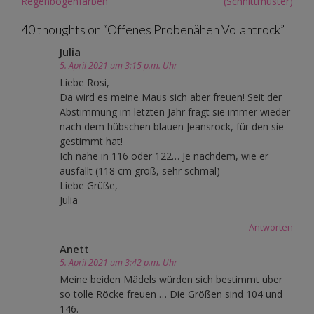
navigation
Regenbogenfarben
(Schnittmuster)
40 thoughts on “
Offenes Probenähen Volantrock
”
Julia
5. April 2021 um 3:15 p.m. Uhr
Liebe Rosi,
Da wird es meine Maus sich aber freuen! Seit der
Abstimmung im letzten Jahr fragt sie immer wieder
nach dem hübschen blauen Jeansrock, für den sie
gestimmt hat!
Ich nähe in 116 oder 122… Je nachdem, wie er
ausfällt (118 cm groß, sehr schmal)
Liebe Grüße,
Julia
Antworten
Anett
5. April 2021 um 3:42 p.m. Uhr
Meine beiden Mädels würden sich bestimmt über
so tolle Röcke freuen … Die Größen sind 104 und
146.