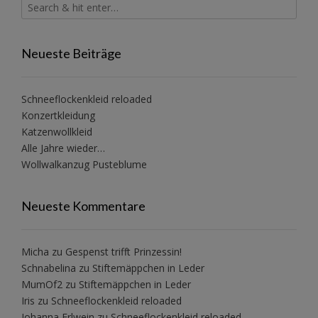
Neueste Beiträge
Schneeflockenkleid reloaded
Konzertkleidung
Katzenwollkleid
Alle Jahre wieder…
Wollwalkanzug Pusteblume
Neueste Kommentare
Micha
zu
Gespenst trifft Prinzessin!
Schnabelina
zu
Stiftemäppchen in Leder
MumOf2
zu
Stiftemäppchen in Leder
Iris
zu
Schneeflockenkleid reloaded
Johanna Erlwein
zu
Schneeflockenkleid reloaded