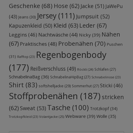
Geschenke
(68)
Hose
(62)
Jacke
(51)
JaWePu
Jersey
(111)
Jumpsuit
(52)
(43)
Jeans
(30)
Kleid
(63)
Leder
(67)
Kapuzenkleid
(50)
Nähen
Leggins
(46)
Nachtwäsche
(44)
Nicky
(39)
Probenähen
(70)
(67)
Praktisches
(48)
Puschen
Regenbogenbody
(31)
Rafftop
(23)
(177)
Reißverschluss
(49)
Schlafen
(27)
Röckli
(24)
SchnabelinaBag
(36)
SchnabelinaHipBag
(27)
Schnabelinose
(23)
Shirt
(83)
Sticki
(46)
softshelljacke
(29)
Sommerhut
(27)
Stoffprobenähen
(187)
stricken
Tasche
(100)
(62)
Sweat
(53)
Trotzkopf
(34)
Webware
(39)
Wolle
(35)
Volantjacke
(25)
Trotzkopfkleid
(23)