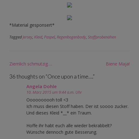
*Material gesponsert*
Tagged
Jersey
,
Kleid
,
Paspel
,
Regenbogenbody
,
Stoffprobenähen
Post
Ziemlich schmutzig….
Biene Maja!
navigation
36 thoughts on “
Once upon a time….
”
Angela Dohle
10. März 2015 um 9:44 a.m. Uhr
Oooooooooh toll <3
Ich muss diesen Stoff haben. Der ist soooo zucker.
Und dieses Kleid *__* ein Traum.
Hoffe ihr habt euch alle wieder bekrabbelt?
Wünsche dennoch gute Besserung.