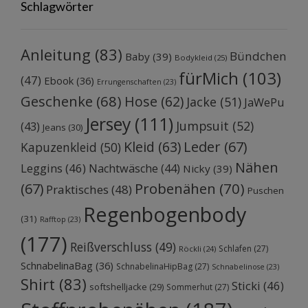
Schlagwörter
Anleitung
(83)
Bündchen
Baby
(39)
Bodykleid
(25)
fürMich
(103)
(47)
Ebook
(36)
Errungenschaften
(23)
Geschenke
(68)
Hose
(62)
Jacke
(51)
JaWePu
Jersey
(111)
Jumpsuit
(52)
(43)
Jeans
(30)
Kleid
(63)
Leder
(67)
Kapuzenkleid
(50)
Nähen
Leggins
(46)
Nachtwäsche
(44)
Nicky
(39)
Probenähen
(70)
(67)
Praktisches
(48)
Puschen
Regenbogenbody
(31)
Rafftop
(23)
(177)
Reißverschluss
(49)
Schlafen
(27)
Röckli
(24)
SchnabelinaBag
(36)
SchnabelinaHipBag
(27)
Schnabelinose
(23)
Shirt
(83)
Sticki
(46)
softshelljacke
(29)
Sommerhut
(27)