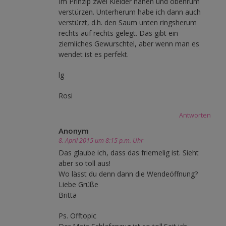
Im Prinzip zwei Kleider nähen und obenrum
verstürzen. Unterherum habe ich dann auch
verstürzt, d.h. den Saum unten ringsherum
rechts auf rechts gelegt. Das gibt ein
ziemliches Gewurschtel, aber wenn man es
wendet ist es perfekt.
lg
Rosi
Antworten
Anonym
8. April 2015 um 8:15 p.m. Uhr
Das glaube ich, dass das friemelig ist. Sieht
aber so toll aus!
Wo lässt du denn dann die Wendeöffnung?
Liebe Grüße
Britta
Ps. Offtopic