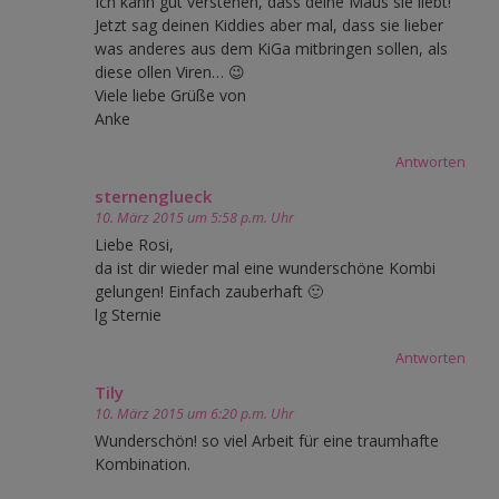
Ich kann gut verstehen, dass deine Maus sie liebt!
Jetzt sag deinen Kiddies aber mal, dass sie lieber
was anderes aus dem KiGa mitbringen sollen, als
diese ollen Viren… 😉
Viele liebe Grüße von
Anke
Antworten
sternenglueck
10. März 2015 um 5:58 p.m. Uhr
Liebe Rosi,
da ist dir wieder mal eine wunderschöne Kombi
gelungen! Einfach zauberhaft 🙂
lg Sternie
Antworten
Tily
10. März 2015 um 6:20 p.m. Uhr
Wunderschön! so viel Arbeit für eine traumhafte
Kombination.