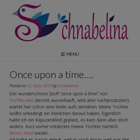
Skip
to
content
MENU
Once upon a time….
Posted on
10. März 2015
by
Schnabelina
Der wunderschöne Stoff “once upon a time” von
Stoff&Liebe
(derzeit ausverkauft, wird aber nachproduziert)
wartet hier schon eine Weile aufs vernähen. Meine Tochter
wollte unbedingt ein Kleidchen daraus haben. Eigentlich
hatte ich ein Kapuzenkleid geplant, es kam dann aber doch
anders. Kurz vorher entdeckte meine Tochter nämlich
dieses Kleid
wieder.
Ich hatte es zurück gelegt, weil es noch etwas weit war (die