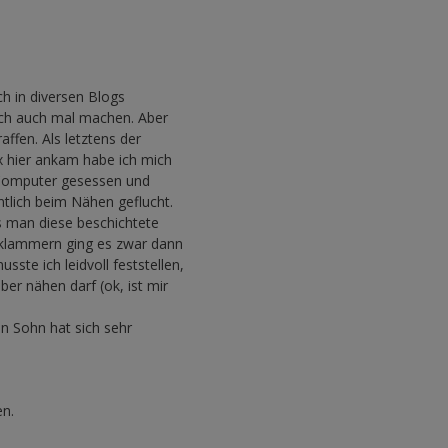
ch in diversen Blogs
ich auch mal machen. Aber
affen. Als letztens der
 hier ankam habe ich mich
 Computer gesessen und
tlich beim Nähen geflucht.
ss man diese beschichtete
oklammern ging es zwar dann
ste ich leidvoll feststellen,
er nähen darf (ok, ist mir
in Sohn hat sich sehr
en.