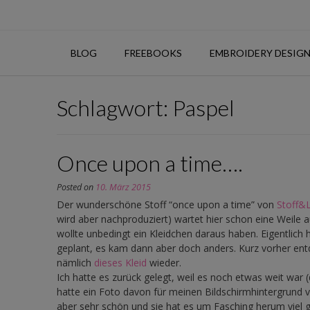
Skip
to
content
BLOG
FREEBOOKS
EMBROIDERY DESIG
Schlagwort:
Paspel
Once upon a time….
Posted on
10. März 2015
Der wunderschöne Stoff “once upon a time” von
Stoff&
wird aber nachproduziert) wartet hier schon eine Weile 
wollte unbedingt ein Kleidchen daraus haben. Eigentlich 
geplant, es kam dann aber doch anders. Kurz vorher en
nämlich
dieses Kleid
wieder.
Ich hatte es zurück gelegt, weil es noch etwas weit war 
hatte ein Foto davon für meinen Bildschirmhintergrund v
aber sehr schön und sie hat es um Fasching herum viel ge