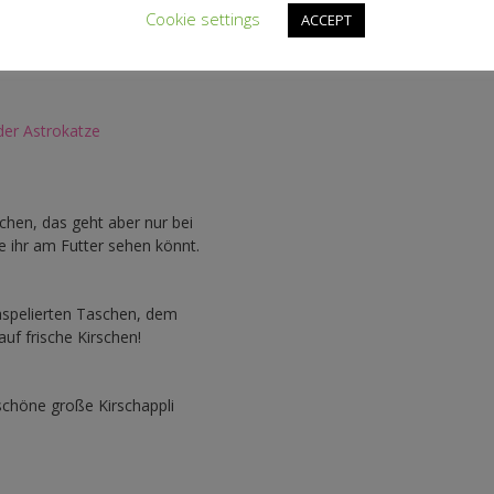
8. Letztendlich habe ich das
Cookie settings
ACCEPT
n Abenden schön über ein
der Astrokatze
chen, das geht aber nur bei
e ihr am Futter sehen könnt.
paspelierten Taschen, dem
uf frische Kirschen!
chöne große Kirschappli