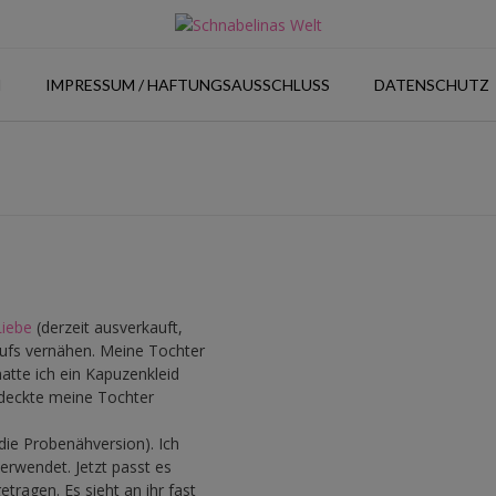
N
IMPRESSUM / HAFTUNGSAUSSCHLUSS
DATENSCHUTZ
Liebe
(derzeit ausverkauft,
aufs vernähen. Meine Tochter
hatte ich ein Kapuzenkleid
tdeckte meine Tochter
(die Probenähversion). Ich
erwendet. Jetzt passt es
tragen. Es sieht an ihr fast