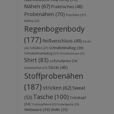
Nähen
(67)
Praktisches
(48)
Probenähen
(70)
Puschen
(31)
Rafftop
(23)
Regenbogenbody
(177)
Reißverschluss
(49)
Röckli
SchnabelinaBag
(36)
Schlafen
(27)
(24)
SchnabelinaHipBag
(27)
Schnabelinose
(23)
Shirt
(83)
softshelljacke
(29)
Sticki
(46)
Sommerhut
(27)
Stoffprobenähen
(187)
stricken
(62)
Sweat
Tasche
(100)
(53)
Trotzkopf
(34)
Volantjacke
(25)
Trotzkopfkleid
(23)
Webware
(39)
Wolle
(35)