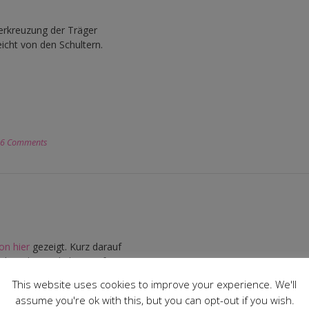
erkreuzung der Träger
icht von den Schultern.
6 Comments
on hier
gezeigt. Kurz darauf
e Schnittteile bereits fertig
mehr. Nachdem ich die
This website uses cookies to improve your experience. We'll
hter im Moment genau 92 cm
assume you're ok with this, but you can opt-out if you wish.
nderten Schnitt machen soll.