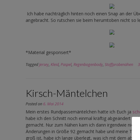
Ich habe nachträglich hinten noch einen Snap an der Üb
angebracht. So rutschen sie beim herumtoben nicht so le
*Material gesponsert*
Tagged
Jersey
,
Kleid
,
Paspel
,
Regenbogenbody
,
Stoffprobenähen
3
Kirsch-Mäntelchen
Posted on
6. Mai 2014
Mein erstes Rundpassemäntelchen hatte ich Euch ja
sch
habe ich den Schnitt noch einmal kräftig abgeändert und di
gemacht. Nur zum Nähen kam ich dann irgendwie nicht 
Änderungen in Größe 92 gemacht habe und meine Toc
groß ist, habe ich lange überlegt, was ich mit dem abgeä