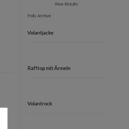
View Results
Polls Archive
Volantjacke
Rafftop mit Ärmeln
Volantrock