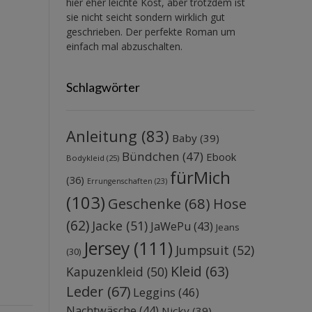
hier eher leichte Kost, aber trotzdem ist
sie nicht seicht sondern wirklich gut
geschrieben. Der perfekte Roman um
einfach mal abzuschalten.
Schlagwörter
Anleitung
(83)
Baby
(39)
Bündchen
(47)
Ebook
Bodykleid
(25)
fürMich
(36)
Errungenschaften
(23)
(103)
Geschenke
(68)
Hose
(62)
Jacke
(51)
JaWePu
(43)
Jeans
Jersey
(111)
Jumpsuit
(52)
(30)
Kleid
(63)
Kapuzenkleid
(50)
Leder
(67)
Leggins
(46)
Nachtwäsche
(44)
Nicky
(39)