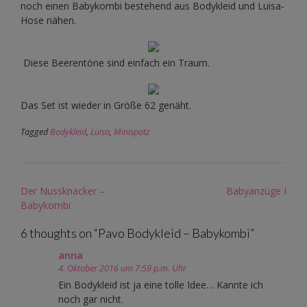
noch einen Babykombi bestehend aus Bodykleid und Luisa-
Hose nähen.
Diese Beerentöne sind einfach ein Traum.
Das Set ist wieder in Größe 62 genäht.
Tagged
Bodykleid
,
Luisa
,
Minispatz
Post
Der Nussknacker –
Babyanzüge I
navigation
Babykombi
6 thoughts on “
Pavo Bodykleid – Babykombi
”
anna
4. Oktober 2016 um 7:59 p.m. Uhr
Ein Bodykleid ist ja eine tolle Idee… Kannte ich
noch gar nicht.