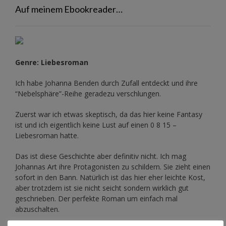
Auf meinem Ebookreader…
Genre: Liebesroman
Ich habe Johanna Benden durch Zufall entdeckt und ihre
“Nebelsphäre”-Reihe
geradezu verschlungen.
Zuerst war ich etwas skeptisch, da das hier keine Fantasy
ist und ich eigentlich keine Lust auf einen 0 8 15 –
Liebesroman hatte.
Das ist diese Geschichte aber definitiv nicht. Ich mag
Johannas Art ihre Protagonisten zu schildern. Sie zieht einen
sofort in den Bann. Natürlich ist das hier eher leichte Kost,
aber trotzdem ist sie nicht seicht sondern wirklich gut
geschrieben. Der perfekte Roman um einfach mal
abzuschalten.