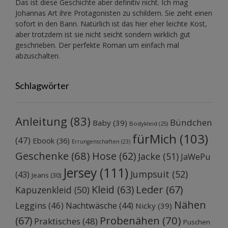
Das ist diese Geschichte aber definitiv nicht. Ich mag
Johannas Art ihre Protagonisten zu schildern. Sie zieht einen
sofort in den Bann. Natürlich ist das hier eher leichte Kost,
aber trotzdem ist sie nicht seicht sondern wirklich gut
geschrieben. Der perfekte Roman um einfach mal
abzuschalten.
Schlagwörter
Anleitung
(83)
Bündchen
Baby
(39)
Bodykleid
(25)
fürMich
(103)
(47)
Ebook
(36)
Errungenschaften
(23)
Geschenke
(68)
Hose
(62)
Jacke
(51)
JaWePu
Jersey
(111)
Jumpsuit
(52)
(43)
Jeans
(30)
Kleid
(63)
Leder
(67)
Kapuzenkleid
(50)
Nähen
Leggins
(46)
Nachtwäsche
(44)
Nicky
(39)
Probenähen
(70)
(67)
Praktisches
(48)
Puschen