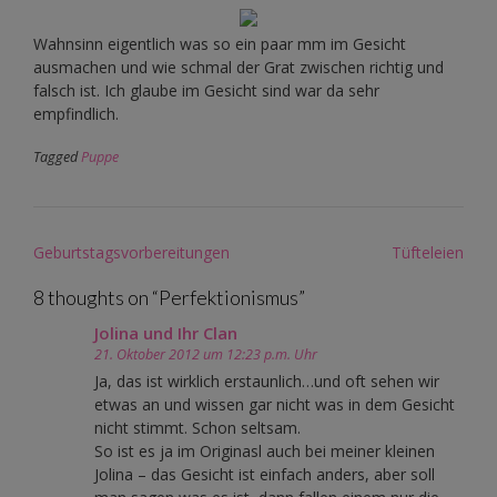
Wahnsinn eigentlich was so ein paar mm im Gesicht
ausmachen und wie schmal der Grat zwischen richtig und
falsch ist. Ich glaube im Gesicht sind war da sehr
empfindlich.
Tagged
Puppe
Post
Geburtstagsvorbereitungen
Tüfteleien
navigation
8 thoughts on “
Perfektionismus
”
Jolina und Ihr Clan
21. Oktober 2012 um 12:23 p.m. Uhr
Ja, das ist wirklich erstaunlich…und oft sehen wir
etwas an und wissen gar nicht was in dem Gesicht
nicht stimmt. Schon seltsam.
So ist es ja im Originasl auch bei meiner kleinen
Jolina – das Gesicht ist einfach anders, aber soll