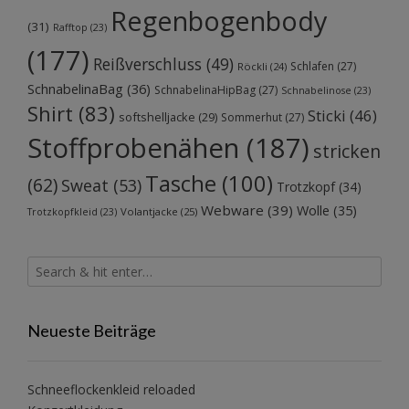
Regenbogenbody
(31)
Rafftop
(23)
(177)
Reißverschluss
(49)
Schlafen
(27)
Röckli
(24)
SchnabelinaBag
(36)
SchnabelinaHipBag
(27)
Schnabelinose
(23)
Shirt
(83)
Sticki
(46)
softshelljacke
(29)
Sommerhut
(27)
Stoffprobenähen
(187)
stricken
Tasche
(100)
(62)
Sweat
(53)
Trotzkopf
(34)
Webware
(39)
Wolle
(35)
Volantjacke
(25)
Trotzkopfkleid
(23)
Neueste Beiträge
Schneeflockenkleid reloaded