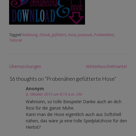
Tagged
Anleitung
,
Ebook
,
gefüttert
,
Hose
,
Jumpsuit
,
Probenähen
,
Tutorial
Post
Überraschungen
Winterkuschelmantel
navigation
16 thoughts on “
Probenähen gefütterte Hose
”
Anonym
8. Oktober 2015 um 8:15 a.m. Uhr
Wahnsinn, so tolle Beispiele! Danke auch an dich
Rosi für die ganze Mühe.
Kann man die Hose eigentlich auch aus Softshell
nähen, das wäre ja eine tolle Spielplatzhose für den
Herbst?