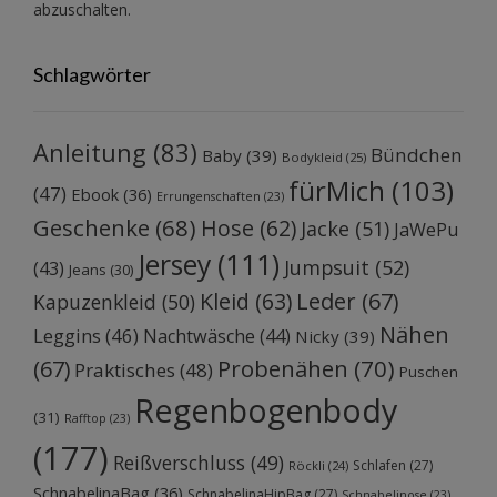
abzuschalten.
Schlagwörter
Anleitung
(83)
Bündchen
Baby
(39)
Bodykleid
(25)
fürMich
(103)
(47)
Ebook
(36)
Errungenschaften
(23)
Geschenke
(68)
Hose
(62)
Jacke
(51)
JaWePu
Jersey
(111)
Jumpsuit
(52)
(43)
Jeans
(30)
Kleid
(63)
Leder
(67)
Kapuzenkleid
(50)
Nähen
Leggins
(46)
Nachtwäsche
(44)
Nicky
(39)
Probenähen
(70)
(67)
Praktisches
(48)
Puschen
Regenbogenbody
(31)
Rafftop
(23)
(177)
Reißverschluss
(49)
Schlafen
(27)
Röckli
(24)
SchnabelinaBag
(36)
SchnabelinaHipBag
(27)
Schnabelinose
(23)