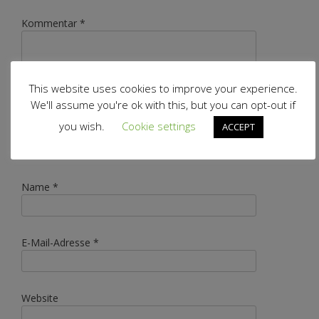
Kommentar
*
This website uses cookies to improve your experience.
We'll assume you're ok with this, but you can opt-out if
you wish.
Cookie settings
ACCEPT
Name
*
E-Mail-Adresse
*
Website