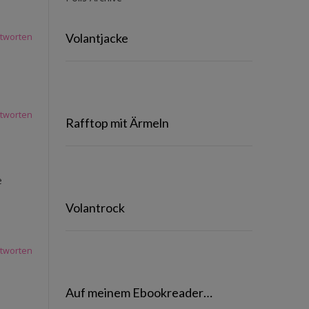
Volantjacke
tworten
tworten
Rafftop mit Ärmeln
e
Volantrock
tworten
Auf meinem Ebookreader…