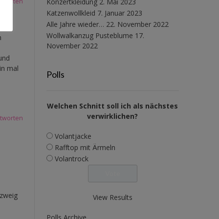
Konzertkleidung
2. Mai 2023
tworten
Katzenwollkleid
7. Januar 2023
Alle Jahre wieder…
22. November 2022
Wollwalkanzug Pusteblume
17.
n
November 2022
und
in mal
Polls
Welchen Schnitt soll ich als nächstes
verwirklichen?
tworten
Volantjacke
Rafftop mit Ärmeln
Volantrock
nzweig
View Results
Polls Archive