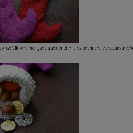
y. Gefüllt wird hier ganz traditionell mit Mandarinen, Marzipankartoff