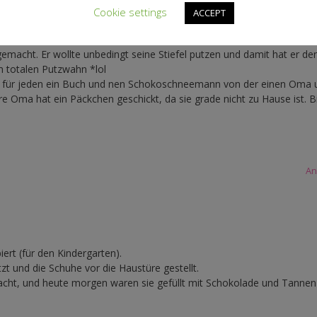
An
Cookie settings
ACCEPT
emacht. Er wollte unbedingt seine Stiefel putzen und damit hat er de
m totalen Putzwahn *lol
ab für jeden ein Buch und nen Schokoschneemann von der einen Oma 
 Oma hat ein Päckchen geschickt, da sie grade nicht zu Hause ist. B
An
ert (für den Kindergarten).
zt und die Schuhe vor die Haustüre gestellt.
macht, und heute morgen waren sie gefüllt mit Schokolade und Tanne