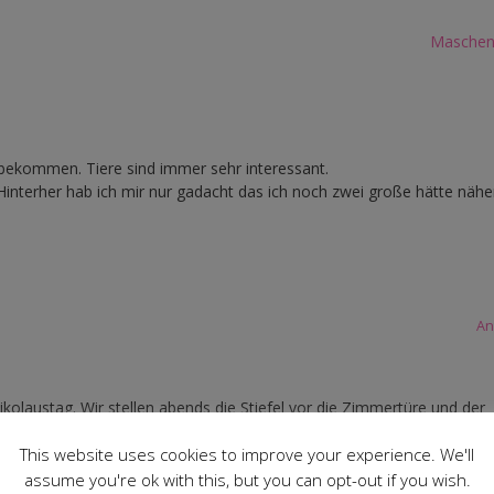
Maschen
n bekommen. Tiere sind immer sehr interessant.
 Hinterher hab ich mir nur gadacht das ich noch zwei große hätte näh
An
kolaustag. Wir stellen abends die Stiefel vor die Zimmertüre und der
chenken. Mit Mandarinen hat er es nicht, da bevorzugt er anderes Obs
This website uses cookies to improve your experience. We'll
net.
assume you're ok with this, but you can opt-out if you wish.