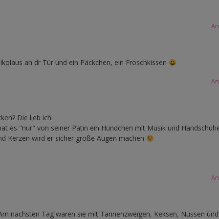
An
nikolaus an dr Tür und ein Päckchen, ein Froschkissen
An
en? Die lieb ich.
r hat es "nur" von seiner Patin ein Hündchen mit Musik und Handschuh
nd Kerzen wird er sicher große Augen machen
An
t. Am nächsten Tag waren sie mit Tannenzweigen, Keksen, Nüssen und