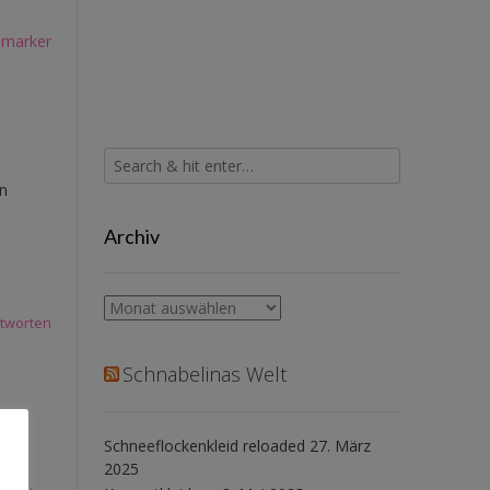
marker
en
Archiv
Archiv
tworten
Schnabelinas Welt
t.
Schneeflockenkleid reloaded
27. März
2025