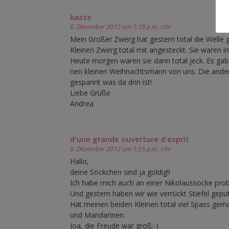
kazze
6. Dezember 2012 um 1:19 p.m. Uhr
Mein Großer Zwerg hat gestern total die Welle g
Kleinen Zwerg total mit angesteckt. Sie waren i
Heute morgen waren sie dann total jeck. Es g
nen kleinen Weihnachtsmann von uns. Die andere
gespannt was da drin ist!
Liebe Grüße
Andrea
d'une grande ouverture d'esprit
6. Dezember 2012 um 1:55 p.m. Uhr
Hallo,
deine Söckchen sind ja goldig!!
Ich habe mich auch an einer Nikolaussocke probi
Und gestern haben wir wie verrückt Stiefel geput
Hat meinen beiden Kleinen total viel Spass ge
und Mandarinen.
Joa, die Freude war groß:-)