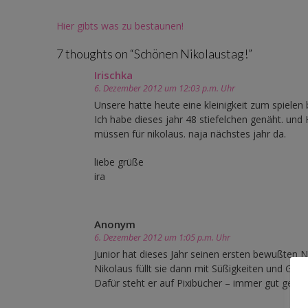
Post
Hier gibts was zu bestaunen!
navigation
7 thoughts on “
Schönen Nikolaustag!
”
Irischka
6. Dezember 2012 um 12:03 p.m. Uhr
Unsere hatte heute eine kleinigkeit zum spiele
Ich habe dieses jahr 48 stiefelchen genäht. und
müssen für nikolaus. naja nächstes jahr da.
liebe grüße
ira
Anonym
6. Dezember 2012 um 1:05 p.m. Uhr
Junior hat dieses Jahr seinen ersten bewußten Ni
Nikolaus füllt sie dann mit Süßigkeiten und Ges
Dafür steht er auf Pixibücher – immer gut geeig