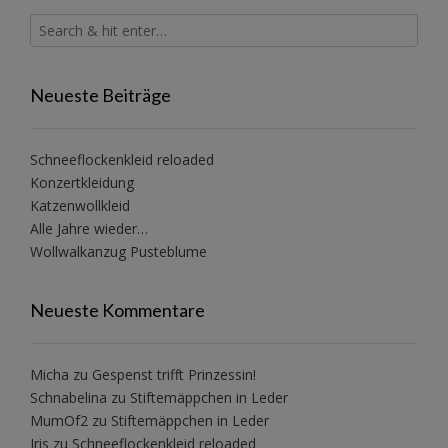
Neueste Beiträge
Schneeflockenkleid reloaded
Konzertkleidung
Katzenwollkleid
Alle Jahre wieder…
Wollwalkanzug Pusteblume
Neueste Kommentare
Micha
zu
Gespenst trifft Prinzessin!
Schnabelina
zu
Stiftemäppchen in Leder
MumOf2
zu
Stiftemäppchen in Leder
Iris
zu
Schneeflockenkleid reloaded