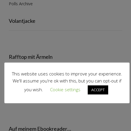
Polls Archive
Volantjacke
Rafftop mit Ärmeln
This website uses cookies to improve your experience.
We'll assume you're ok with this, but you can opt-out if
you wish.
Cookie settings
ACCEPT
Volantrock
Auf meinem Ebookreader…