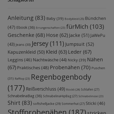
Anleitung
(83)
Bündchen
Baby
(39)
Bodykleid
(25)
fürMich
(103)
(47)
Ebook
(36)
Errungenschaften
(23)
Geschenke
(68)
Hose
(62)
Jacke
(51)
JaWePu
Jersey
(111)
Jumpsuit
(52)
(43)
Jeans
(30)
Kleid
(63)
Leder
(67)
Kapuzenkleid
(50)
Nähen
Leggins
(46)
Nachtwäsche
(44)
Nicky
(39)
Probenähen
(70)
(67)
Praktisches
(48)
Puschen
Regenbogenbody
(31)
Rafftop
(23)
(177)
Reißverschluss
(49)
Schlafen
(27)
Röckli
(24)
SchnabelinaBag
(36)
SchnabelinaHipBag
(27)
Schnabelinose
(23)
Shirt
(83)
Sticki
(46)
softshelljacke
(29)
Sommerhut
(27)
Stoffprobenähen
(187)
stricken