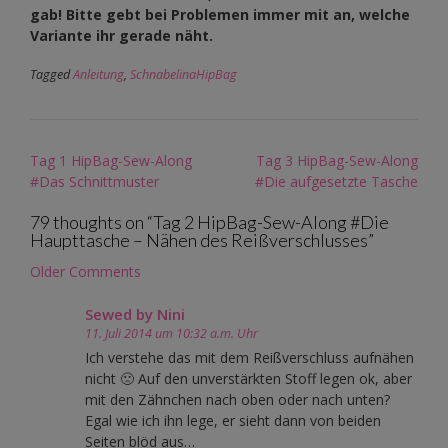
gab! Bitte gebt bei Problemen immer mit an, welche
Variante ihr gerade näht.
Tagged
Anleitung
,
SchnabelinaHipBag
Post
Tag 1 HipBag-Sew-Along
Tag 3 HipBag-Sew-Along
navigation
#Das Schnittmuster
#Die aufgesetzte Tasche
79 thoughts on “
Tag 2 HipBag-Sew-Along #Die
Haupttasche – Nähen des Reißverschlusses
”
Comment
Older Comments
navigation
Sewed by Nini
11. Juli 2014 um 10:32 a.m. Uhr
Ich verstehe das mit dem Reißverschluss aufnähen
nicht 🙁 Auf den unverstärkten Stoff legen ok, aber
mit den Zähnchen nach oben oder nach unten?
Egal wie ich ihn lege, er sieht dann von beiden
Seiten blöd aus…